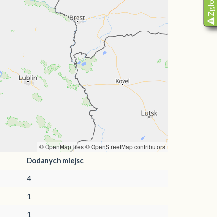
© OpenMapTiles
© OpenStreetMap contributors
Dodanych miejsc
4
1
1