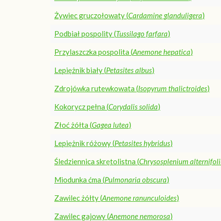
Żywiec gruczołowaty (
Cardamine glanduligera
)
Podbiał pospolity (
Tussilago farfara
)
Przylaszczka pospolita (
Anemone hepatica
)
Lepiężnik biały (
Petasites albus
)
Zdrojówka rutewkowata (
Isopyrum thalictroides
)
Kokorycz pełna (
Corydalis solida
)
Złoć żółta (
Gagea lutea
)
Lepiężnik różowy (
Petasites hybridus
)
Śledziennica skrętolistna (
Chrysosplenium alternifol
Miodunka ćma (
Pulmonaria obscura
)
Zawilec żółty (
Anemone ranunculoides
)
Zawilec gajowy (
Anemone nemorosa
)