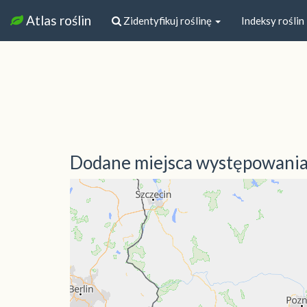
Atlas roślin
Zidentyfikuj roślinę
Indeksy roślin
Dodane miejsca występowani