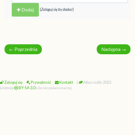
Dodaj
(
Zaloguj się by dodać
)
←
Poprzednia
Następna
→
Zaloguj się
Prywatność
Kontakt
|
Atlas roślin 2025
Licencja
BY-SA 3.0
o ile nie podano inaczej