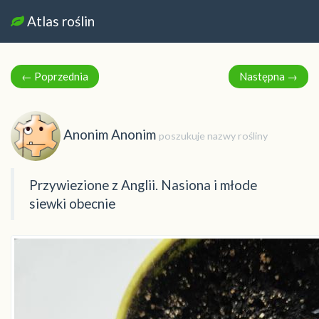
Atlas roślin
←
Poprzednia
Następna
→
Anonim Anonim
poszukuje nazwy rośliny
Przywiezione z Anglii. Nasiona i młode
siewki obecnie