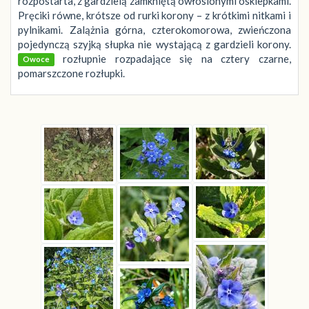
rozpostarta, z gardzielą zamkniętą owłosionymi osklepkami.
Pręciki równe, krótsze od rurki korony – z krótkimi nitkami i
pylnikami. Zalążnia górna, czterokomorowa, zwieńczona
pojedynczą szyjką słupka nie wystającą z gardzieli korony.
rozłupnie rozpadające się na cztery czarne,
Owoce
pomarszczone rozłupki.