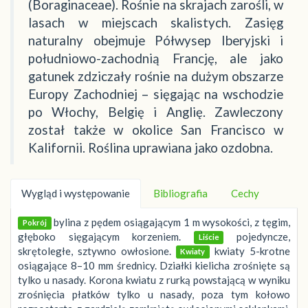
(Boraginaceae). Rośnie na skrajach zarośli, w
lasach w miejscach skalistych. Zasięg
naturalny obejmuje Półwysep Iberyjski i
południowo-zachodnią Francję, ale jako
gatunek zdziczały rośnie na dużym obszarze
Europy Zachodniej – sięgając na wschodzie
po Włochy, Belgię i Anglię. Zawleczony
został także w okolice San Francisco w
Kalifornii. Roślina uprawiana jako ozdobna.
Wygląd i występowanie
Bibliografia
Cechy
bylina z pędem osiągającym 1 m wysokości, z tęgim,
Pokrój
głęboko sięgającym korzeniem.
pojedyncze,
Liście
skrętoległe, sztywno owłosione.
kwiaty 5-krotne
Kwiaty
osiągające 8–10 mm średnicy. Działki kielicha zrośnięte są
tylko u nasady. Korona kwiatu z rurką powstającą w wyniku
zrośnięcia płatków tylko u nasady, poza tym kołowo