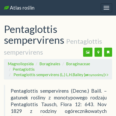
Atlas roślin
Nawi
Pentaglottis
sempervirens
Pentaglottis
sempervirens
Magnoliopsida
Boraginales
Boraginaceae
Pentaglottis
Pentaglottis sempervirens (L.) L.H.Bailey
[
synonimy]
Pentaglottis sempervirens (Decne.) Baill. –
gatunek rośliny z monotypowego rodzaju
Pentaglottis Tausch, Flora 12: 643. Nov
1829 z rodziny ogórecznikowatych