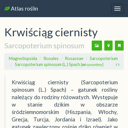
Atlas roślin
Nawi
Krwiściąg ciernisty
Sarcopoterium spinosum
Magnoliopsida
Rosales
Rosaceae
Sarcopoterium
Sarcopoterium spinosum (L.) Spach
[
synonimy]
Krwiściąg ciernisty (Sarcopoterium
spinosum (L.) Spach) – gatunek rośliny
należący do rodziny różowatych. Występuje
w stanie dzikim w obszarze
śródziemnomorskim (Hiszpania, Włochy,
Grecja, Turcja, Jordania i Izrael). Jako
gatunek zawleczony rośnie dziko również w