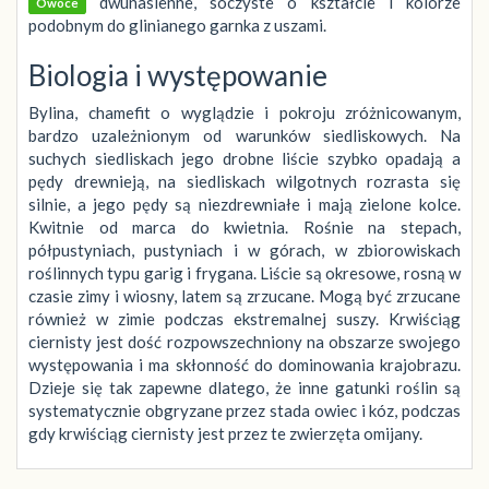
dwunasienne, soczyste o kształcie i kolorze
Owoce
podobnym do glinianego garnka z uszami.
Biologia i występowanie
Bylina, chamefit o wyglądzie i pokroju zróżnicowanym,
bardzo uzależnionym od warunków siedliskowych. Na
suchych siedliskach jego drobne liście szybko opadają a
pędy drewnieją, na siedliskach wilgotnych rozrasta się
silnie, a jego pędy są niezdrewniałe i mają zielone kolce.
Kwitnie od marca do kwietnia. Rośnie na stepach,
półpustyniach, pustyniach i w górach, w zbiorowiskach
roślinnych typu garig i frygana. Liście są okresowe, rosną w
czasie zimy i wiosny, latem są zrzucane. Mogą być zrzucane
również w zimie podczas ekstremalnej suszy. Krwiściąg
ciernisty jest dość rozpowszechniony na obszarze swojego
występowania i ma skłonność do dominowania krajobrazu.
Dzieje się tak zapewne dlatego, że inne gatunki roślin są
systematycznie obgryzane przez stada owiec i kóz, podczas
gdy krwiściąg ciernisty jest przez te zwierzęta omijany.