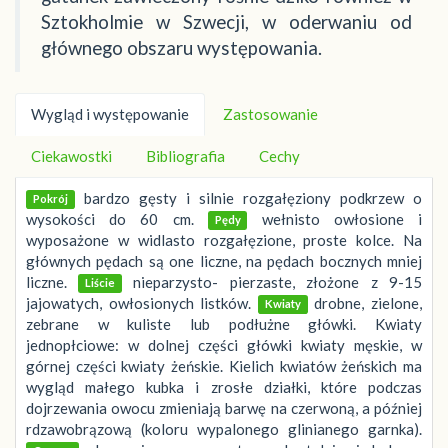
Sztokholmie w Szwecji, w oderwaniu od
głównego obszaru występowania.
Wygląd i występowanie
Zastosowanie
Ciekawostki
Bibliografia
Cechy
bardzo gęsty i silnie rozgałęziony podkrzew o
Pokrój
wysokości do 60 cm.
wełnisto owłosione i
Pędy
wyposażone w widlasto rozgałęzione, proste kolce. Na
głównych pędach są one liczne, na pędach bocznych mniej
liczne.
nieparzysto- pierzaste, złożone z 9-15
Liście
jajowatych, owłosionych listków.
drobne, zielone,
Kwiaty
zebrane w kuliste lub podłużne główki. Kwiaty
jednopłciowe: w dolnej części główki kwiaty męskie, w
górnej części kwiaty żeńskie. Kielich kwiatów żeńskich ma
wygląd małego kubka i zrosłe działki, które podczas
dojrzewania owocu zmieniają barwę na czerwoną, a później
rdzawobrązową (koloru wypalonego glinianego garnka).