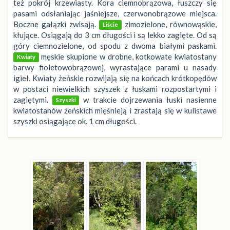
też pokrój krzewiasty. Kora ciemnobrązowa, łuszczy się
pasami odsłaniając jaśniejsze, czerwonobrązowe miejsca.
Boczne gałązki zwisają.
zimozielone, równowąskie,
Liście
kłujące. Osiągają do 3 cm długości i są lekko zagięte. Od są
góry ciemnozielone, od spodu z dwoma białymi paskami.
męskie skupione w drobne, kotkowate kwiatostany
Kwiaty
barwy fioletowobrązowej, wyrastające parami u nasady
igieł. Kwiaty żeńskie rozwijają się na końcach krótkopędów
w postaci niewielkich szyszek z łuskami rozpostartymi i
zagiętymi.
w trakcie dojrzewania łuski nasienne
Szyszki
kwiatostanów żeńskich mięśnieją i zrastają się w kulistawe
szyszki osiągające ok. 1 cm długości.