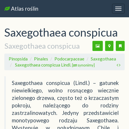
Atlas roślin
Nawi
Saxegothaea conspicua
Saxegothaea conspicua
Pinopsida
Pinales
Podocarpaceae
Saxegothaea
Saxegothaea conspicua Lindl.
[
synonimy]
Saxegothaea conspicua (Lindl.) – gatunek
niewielkiego, wolno rosnącego wiecznie
zielonego drzewa, często też o krzaczastym
pokroju, należącego do rodziny
zastrzalinowatych. Jedyny przedstawiciel
monotypowego rodzaju Saxegothaea.
Występuje w południowym Chile i