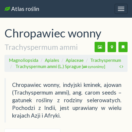
Atlas roślin
Nawi
Chropawiec wonny
Trachyspermum ammi
Magnoliopsida
Apiales
Apiaceae
Trachyspermum
Trachyspermum ammi (L.) Sprague
[
synonimy]
Chropawiec wonny, indyjski kminek, ajowan
(Trachyspermum ammi), ang. carom seeds –
gatunek rośliny z rodziny selerowatych.
Pochodzi z Indii, jest uprawiany w wielu
krajach Azji i Afryki.