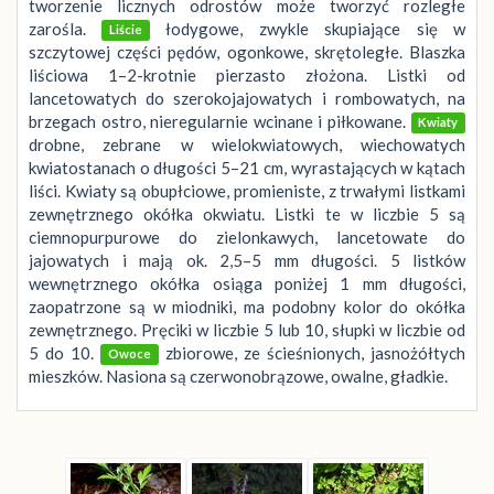
tworzenie licznych odrostów może tworzyć rozległe
zarośla.
łodygowe, zwykle skupiające się w
Liście
szczytowej części pędów, ogonkowe, skrętoległe. Blaszka
liściowa 1–2-krotnie pierzasto złożona. Listki od
lancetowatych do szerokojajowatych i rombowatych, na
brzegach ostro, nieregularnie wcinane i piłkowane.
Kwiaty
drobne, zebrane w wielokwiatowych, wiechowatych
kwiatostanach o długości 5–21 cm, wyrastających w kątach
liści. Kwiaty są obupłciowe, promieniste, z trwałymi listkami
zewnętrznego okółka okwiatu. Listki te w liczbie 5 są
ciemnopurpurowe do zielonkawych, lancetowate do
jajowatych i mają ok. 2,5–5 mm długości. 5 listków
wewnętrznego okółka osiąga poniżej 1 mm długości,
zaopatrzone są w miodniki, ma podobny kolor do okółka
zewnętrznego. Pręciki w liczbie 5 lub 10, słupki w liczbie od
5 do 10.
zbiorowe, ze ścieśnionych, jasnożółtych
Owoce
mieszków. Nasiona są czerwonobrązowe, owalne, gładkie.