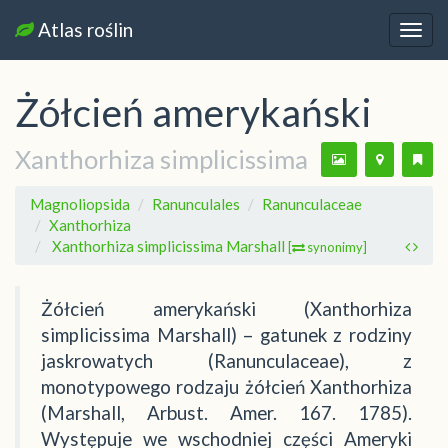
Atlas roślin
Nawi
Żółcień amerykański
Xanthorhiza simplicissima
Magnoliopsida
Ranunculales
Ranunculaceae
Xanthorhiza
Xanthorhiza simplicissima Marshall
[
synonimy]
Żółcień amerykański (Xanthorhiza
simplicissima Marshall) – gatunek z rodziny
jaskrowatych (Ranunculaceae), z
monotypowego rodzaju żółcień Xanthorhiza
(Marshall, Arbust. Amer. 167. 1785).
Występuje we wschodniej części Ameryki