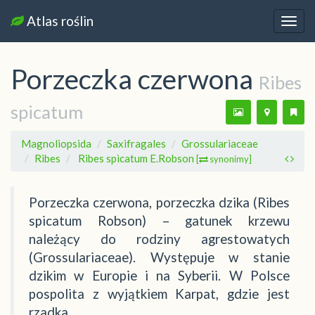
Atlas roślin
Nawi
Porzeczka czerwona
Ribes
spicatum
Magnoliopsida
Saxifragales
Grossulariaceae
Ribes
Ribes spicatum E.Robson
[
synonimy]
Porzeczka czerwona, porzeczka dzika (Ribes
spicatum Robson) – gatunek krzewu
należący do rodziny agrestowatych
(Grossulariaceae). Występuje w stanie
dzikim w Europie i na Syberii. W Polsce
pospolita z wyjątkiem Karpat, gdzie jest
rzadka.