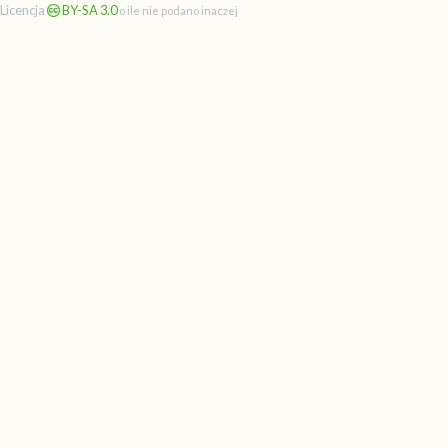
Licencja
BY-SA 3.0
o ile nie podano inaczej