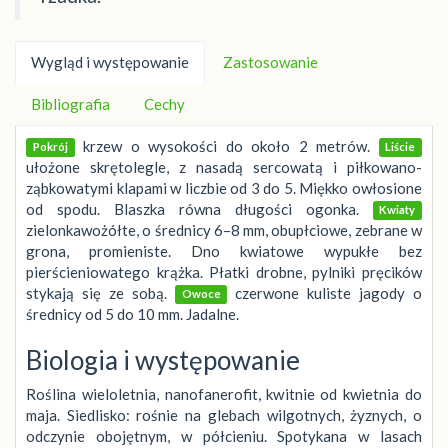
Wygląd i występowanie
Zastosowanie
Bibliografia
Cechy
krzew o wysokości do około 2 metrów.
Pokrój
Liście
ułożone skrętolegle, z nasadą sercowatą i piłkowano-
ząbkowatymi klapami w liczbie od 3 do 5. Miękko owłosione
od spodu. Blaszka równa długości ogonka.
Kwiaty
zielonkawożółte, o średnicy 6–8 mm, obupłciowe, zebrane w
grona, promieniste. Dno kwiatowe wypukłe bez
pierścieniowatego krążka. Płatki drobne, pylniki pręcików
stykają się ze sobą.
czerwone kuliste jagody o
Owoce
średnicy od 5 do 10 mm. Jadalne.
Biologia i występowanie
Roślina wieloletnia, nanofanerofit, kwitnie od kwietnia do
maja. Siedlisko: rośnie na glebach wilgotnych, żyznych, o
odczynie obojętnym, w półcieniu. Spotykana w lasach