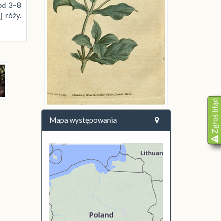
od 3–8
 róży.
Zgłoś błąd
Mapa występowania