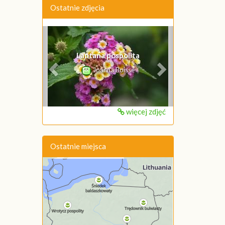
Ostatnie zdjęcia
Poprzednie
Następne
Lantana pospolita
Joanna Boisse
więcej zdjęć
Ostatnie miejsca