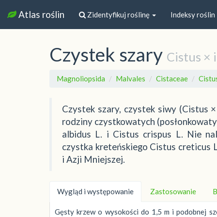
Atlas roślin
Zidentyfikuj roślinę
Indeksy roślin
Czystek szary
Cistus × 
Magnoliopsida
Malvales
Cistaceae
Cistu
Czystek szary, czystek siwy (Cistus 
rodziny czystkowatych (posłonkowaty
albidus L. i Cistus crispus L. Nie n
czystka kreteńskiego Cistus creticus 
i Azji Mniejszej.
Wygląd i występowanie
Zastosowanie
B
Gęsty krzew o wysokości do 1,5 m i podobnej sze