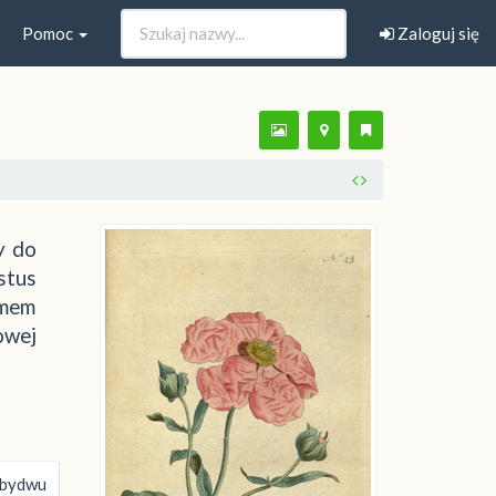
Pomoc
Zaloguj się
y do
stus
imem
owej
obydwu