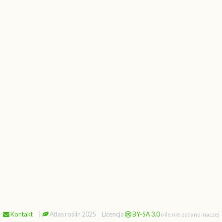
Kontakt
|
Atlas roślin 2025
Licencja
BY-SA 3.0
o ile nie podano inaczej