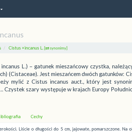
incanus
s
Cistus ×incanus L.
[
synonimy]
× incanus L.) – gatunek mieszańcowy czystka, należąc
ch) (Cistaceae). Jest mieszańcem dwóch gatunków: Ci
ależy mylić z Cistus incanus auct., który jest synon
L.. Czystek szary występuje w krajach Europy Południ
ibliografia
Cechy
rokości. Liście o długości do 5 cm, jajowate, pomarszczone. Na 