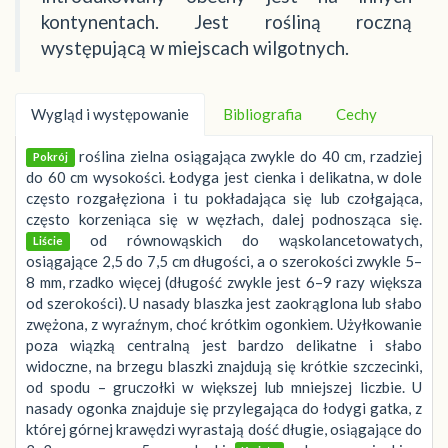
kontynentach. Jest rośliną roczną
występującą w miejscach wilgotnych.
Wygląd i występowanie
Bibliografia
Cechy
roślina zielna osiągająca zwykle do 40 cm, rzadziej
Pokrój
do 60 cm wysokości. Łodyga jest cienka i delikatna, w dole
często rozgałęziona i tu pokładająca się lub czołgająca,
często korzeniąca się w węzłach, dalej podnosząca się.
od równowąskich do wąskolancetowatych,
Liście
osiągające 2,5 do 7,5 cm długości, a o szerokości zwykle 5–
8 mm, rzadko więcej (długość zwykle jest 6–9 razy większa
od szerokości). U nasady blaszka jest zaokrąglona lub słabo
zwężona, z wyraźnym, choć krótkim ogonkiem. Użyłkowanie
poza wiązką centralną jest bardzo delikatne i słabo
widoczne, na brzegu blaszki znajdują się krótkie szczecinki,
od spodu – gruczołki w większej lub mniejszej liczbie. U
nasady ogonka znajduje się przylegająca do łodygi gatka, z
której górnej krawędzi wyrastają dość długie, osiągające do