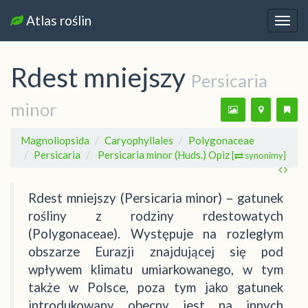
Atlas roślin
Nawi
Rdest mniejszy
Persicaria
minor
Magnoliopsida
Caryophyllales
Polygonaceae
Persicaria
Persicaria minor (Huds.) Opiz
[
synonimy]
Rdest mniejszy (Persicaria minor) – gatunek
rośliny z rodziny rdestowatych
(Polygonaceae). Występuje na rozległym
obszarze Eurazji znajdującej się pod
wpływem klimatu umiarkowanego, w tym
także w Polsce, poza tym jako gatunek
introdukowany obecny jest na innych