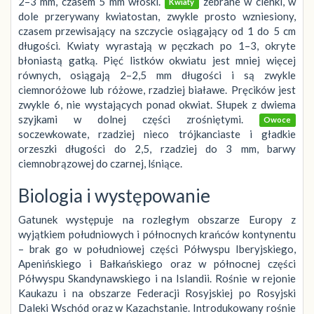
2–3 mm, czasem 5 mm włoski.
zebrane w cienki, w
Kwiaty
dole przerywany kwiatostan, zwykle prosto wzniesiony,
czasem przewisający na szczycie osiągający od 1 do 5 cm
długości. Kwiaty wyrastają w pęczkach po 1–3, okryte
błoniastą gatką. Pięć listków okwiatu jest mniej więcej
równych, osiągają 2–2,5 mm długości i są zwykle
ciemnoróżowe lub różowe, rzadziej białawe. Pręcików jest
zwykle 6, nie wystających ponad okwiat. Słupek z dwiema
szyjkami w dolnej części zrośniętymi.
Owoce
soczewkowate, rzadziej nieco trójkanciaste i gładkie
orzeszki długości do 2,5, rzadziej do 3 mm, barwy
ciemnobrązowej do czarnej, lśniące.
Biologia i występowanie
Gatunek występuje na rozległym obszarze Europy z
wyjątkiem południowych i północnych krańców kontynentu
– brak go w południowej części Półwyspu Iberyjskiego,
Apenińskiego i Bałkańskiego oraz w północnej części
Półwyspu Skandynawskiego i na Islandii. Rośnie w rejonie
Kaukazu i na obszarze Federacji Rosyjskiej po Rosyjski
Daleki Wschód oraz w Kazachstanie. Introdukowany rośnie