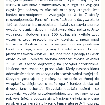
trudnych warunków środowiskowych, z tego też względu
często jest sadzony w miastach oraz przy drogach. Jest
bardzo mrozoodporny – występuje od 3 do 7 strefy
mrozoodporności. Fanerofit, mezofit. Średnio dożywa około
150 lat. Jest rośliną miododajną – kwiaty są zapylane przez
owady, w zamian dając im relatywnie dużo nektaru. Jego
wydajność miodowa sięga 100 kg/ha, ale kwitnie zbyt
wcześnie, żeby pszczoły mogły uzyskać z niego miód
towarowy. Kwitnie przed rozwojem liści na przełomie
kwietnia i maja, a według innych źródeł w maju. Po raz
pierwszy zakwita w wieku 5 lat, inne źródła podają zaś wiek
około 25 lat. Owocami zaczyna obradzać zwykle w wieku
25–40 lat. Owoce dojrzewają na początku października.
Nasiona rozsiewane są przez wiatr. Kiedy nasiono klonu
oderwie się od rośliny zaczyna obracać się wokół swojej osi.
Skrzydło generuje siłę nośną, na zasadzie zbliżonej do
wiropłatów, dzięki czemu może opaść bardzo daleko od
drzewa (anemochoria). Skrzydlaki opadają jesienią, co
zapewnia wysokie prawdopodobieństwo ochrony przez
pokrywę śnieżną podczas zimy. Nasiona kiełkują na wiosnę
po okresie zimnej stratyfikacji w temperaturze 3–4 °C przez