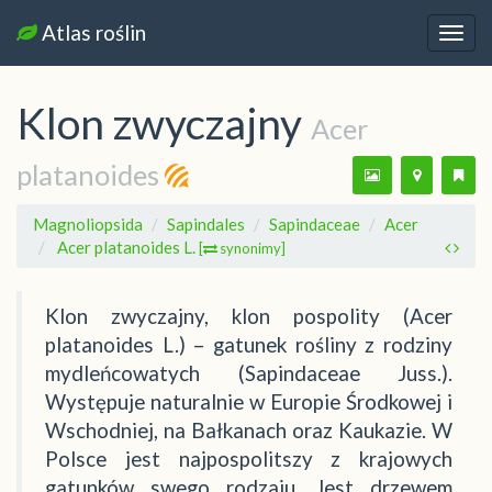
Atlas roślin
Nawi
Klon zwyczajny
Acer
platanoides
Magnoliopsida
Sapindales
Sapindaceae
Acer
Acer platanoides L.
[
synonimy]
Klon zwyczajny, klon pospolity (Acer
platanoides L.) – gatunek rośliny z rodziny
mydleńcowatych (Sapindaceae Juss.).
Występuje naturalnie w Europie Środkowej i
Wschodniej, na Bałkanach oraz Kaukazie. W
Polsce jest najpospolitszy z krajowych
gatunków swego rodzaju. Jest drzewem