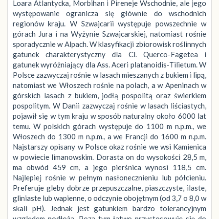
Loara Atlantycka, Morbihan i Pireneje Wschodnie, ale jego
występowanie ogranicza się głównie do wschodnich
regionów kraju. W Szwajcarii występuje powszechnie w
górach Jura i na Wyżynie Szwajcarskiej, natomiast rośnie
sporadycznie w Alpach. W klasyfikacji zbiorowisk roślinnych
gatunek charakterystyczny dla Cl. Querco-Fagetea i
gatunek wyróżniający dla Ass. Aceri platanoidis-Tilietum. W
Polsce zazwyczaj rośnie w lasach mieszanych z bukiem i lipą,
natomiast we Włoszech rośnie na polach, a w Apeninach w
górskich lasach z bukiem, jodłą pospolitą oraz świerkiem
pospolitym. W Danii zazwyczaj rośnie w lasach liściastych,
pojawił się w tym kraju w sposób naturalny około 6000 lat
temu. W polskich górach występuje do 1100 m n.p.m., we
Włoszech do 1300 m n.p.m., a we Francji do 1600 m n.p.m.
Najstarszy opisany w Polsce okaz rośnie we wsi Kamienica
w powiecie limanowskim. Dorasta on do wysokości 28,5 m,
ma obwód 459 cm, a jego pierśnica wynosi 118,5 cm.
Najlepiej rośnie w pełnym nasłonecznieniu lub półcieniu.
Preferuje gleby dobrze przepuszczalne, piaszczyste, ilaste,
gliniaste lub wapienne, o odczynie obojętnym (od 3,7 o 8,0 w
skali pH). Jednak jest gatunkiem bardzo tolerancyjnym
względem podłoża. Poza tym łatwo przystosowuje się do