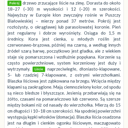
drzewo zrzucające liście na zimę. Dorasta do około
Pokrój
18–27 (–30) m wysokości i 12 (–20) m szerokości.
Najwyższy w Europie klon zwyczajny rośnie w Puszczy
Białowieskiej – mierzy ponad 37 metrów. Pokrój jest
rozłożysty, o okrągławej lub parasolowatej koronie. Pień
jest regularny i dobrze wyrośnięty. Osiąga do 1,5 m
średnicy. Kora jest cienka, u młodych roślin jest
czerwonawo-brązowa, później ma czarną, a według innych
źródeł szarą barwę, początkowo jest gładka, ale z wiekiem
staje się pomarszczona i wzdłużnie popękana. Korzenie są
często powierzchniowe, system korzeniowy jest duży i
wytrzymały.
naprzeciwległe, dłoniasto-klapowane,
Liście
5- lub rzadziej 7-klapowane, z ostrymi wierzchołkami.
Blaszka liściowa jest ząbkowana na brzegu. Wcięcia między
klapami są zaokrąglone. Mają ciemnozielony kolor, od spodu
są nieco bledsze i błyszczące. Jesienią przebarwiają się na
żółto, czasami na pomarańczowo lub czerwono. Są szersze
między bokami niż od nasady do wierzchołka. Mierzą do 15
cm długości i 10–18 cm szerokości. Na spodniej powierzchni
występują kępki włosków (domacja). Blaszka liścia osadzona
jest na długim i cienkim ogonku liściowym, maczugowato