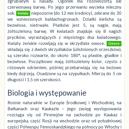
zgrubiałym u nasady. Ogonek ma różowożółtą lub
czerwonawą barwę. Po jego przerwaniu wycieka mleczny
sok.
niepozorne (do 12 mm średnicy), zebrane do 30
Kwiaty
we wzniesionych baldachogronach. Działki kielicha są
bezwłose, nietrwałe. Płatków jest 5, są nagie, mają
żółtozieloną barwę. W kwiatach znajduje się 8 nagich
pręcików, wyrastających z mięsistego dna kwiatowego.
Kwiaty żeńskie rozwijają się w skrzydlate owoce.
Owoce
składają się z dwóch skrzydlaków (ulistnionych orzeszków),
są szeroko rozwarte, do około 180°, są płaskie, gładkie i
bezwłose. Początkowo mają żółtozielony kolor, często z
różowym odcieniem, później przebarwiają się na beżowo
kiedy dojrzeją. Osadzone są na szypułkach. Mierzą do 5 cm
długości i 1,5 cm szerokości.
Biologia i występowanie
Rośnie naturalnie w Europie Środkowej i Wschodniej, na
Bałkanach oraz Kaukazie – jego zasięg występowania
rozciąga się od Pirenejów na zachodzie po Kaukaz i
europejską część Rosji na wschodzie oraz od południowej
części Półwyspu Fennoskandzkiego na północy po Włochy i