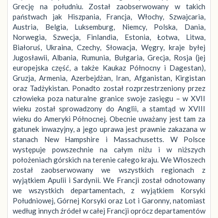
Grecję na południu. Został zaobserwowany w takich
państwach jak Hiszpania, Francja, Włochy, Szwajcaria,
Austria, Belgia, Luksemburg, Niemcy, Polska, Dania,
Norwegia, Szwecja, Finlandia, Estonia, Łotwa, Litwa,
Białoruś, Ukraina, Czechy, Słowacja, Węgry, kraje byłej
Jugosławii, Albania, Rumunia, Bułgaria, Grecja, Rosja (jej
europejska część, a także Kaukaz Północny i Dagestan),
Gruzja, Armenia, Azerbejdżan, Iran, Afganistan, Kirgistan
oraz Tadżykistan. Ponadto został rozprzestrzeniony przez
człowieka poza naturalne granice swoje zasięgu – w XVII
wieku został sprowadzony do Anglii, a stamtąd w XVIII
wieku do Ameryki Północnej. Obecnie uważany jest tam za
gatunek inwazyjny, a jego uprawa jest prawnie zakazana w
stanach New Hampshire i Massachusetts. W Polsce
występuje powszechnie na całym niżu i w niższych
położeniach górskich na terenie całego kraju. We Włoszech
został zaobserwowany we wszystkich regionach z
wyjątkiem Apulii i Sardynii. We Francji został odnotowany
we wszystkich departamentach, z wyjątkiem Korsyki
Południowej, Górnej Korsyki oraz Lot i Garonny, natomiast
według innych źródeł w całej Francji oprócz departamentów