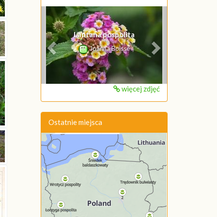
Poprzednie
Następne
Lantana pospolita
Joanna Boisse
więcej zdjęć
Ostatnie miejsca