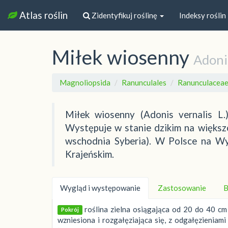
Atlas roślin
Zidentyfikuj roślinę
Indeksy roślin
Miłek wiosenny
Adoni
Magnoliopsida
Ranunculales
Ranunculacea
Miłek wiosenny (Adonis vernalis L.
Występuje w stanie dzikim na większo
wschodnia Syberia). W Polsce na Wyż
Krajeńskim.
Wygląd i występowanie
Zastosowanie
B
roślina zielna osiągająca od 20 do 40 c
Pokrój
wzniesiona i rozgałęziająca się, z odgałęzieniami