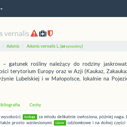
s vernalis
e
Adonis
Adonis vernalis L.
[
synonimy]
) – gatunek rośliny należący do rodziny jaskrowat
ści terytorium Europy oraz w Azji (Kaukaz, Zakaukaz
ynie Lubelskiej i w Małopolsce, lokalnie na Pojezi
ibliografia
Cechy
m wysokości.
za młodu delikatnie owłosiona, później naga.
Łodyga
 także prosto wzniesionymi.
odziomkowe i na dolnej części 
Liście