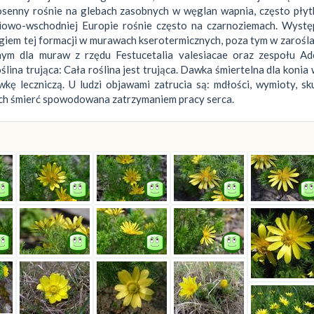
osenny rośnie na glebach zasobnych w węglan wapnia, często płyt
niowo-wschodniej Europie rośnie często na czarnoziemach. Wystę
ęgiem tej formacji w murawach kserotermicznych, poza tym w zarośla
znym dla muraw z rzędu Festucetalia valesiacae oraz zespołu Ad
na trująca: Cała roślina jest trująca. Dawka śmiertelna dla konia
wkę leczniczą. U ludzi objawami zatrucia są: mdłości, wymioty, sk
kach śmierć spowodowana zatrzymaniem pracy serca.