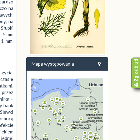
 bardzo
nczo na
ławych.
ony, na
 Słupki
 4–5 mm
 1 mm.
Zgłoś błąd
Mapa występowania
 życia.
 czasie
atkami,
 przez
miłka –
ły bank
 Siewki
 pomocą
efekcie
wiekiem
 jednej