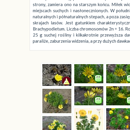
strony, zamiera ono na starszym końcu. Miłek wi
miejscach suchych i nasłonecznionych. W połud
naturalnych i półnaturalnych stepach, a poza zasi
skrajach lasów. Jest gatunkiem charakterystyc
Brachypodietum. Liczba chromosomów 2n = 16. Rośli
25 g suchej rośliny i kilkakrotnie przewyższa da
paraliże, zaburzenia widzenia, a przy dużych daw