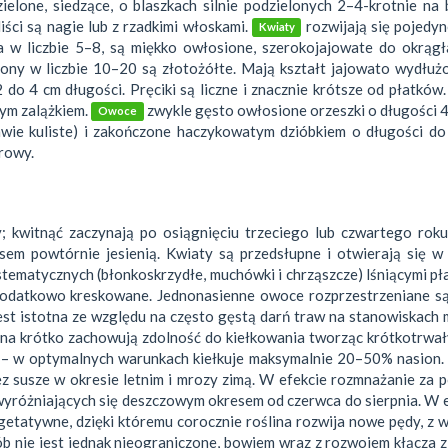
zielone, siedzące, o blaszkach silnie podzielonych 2–4-krotnie na
iści są nagie lub z rzadkimi włoskami.
rozwijają się pojedy
Kwiaty
cha w liczbie 5–8, są miękko owłosione, szerokojajowate do okrąg
rony w liczbie 10–20 są złotożółte. Mają kształt jajowato wydłuż
 do 4 cm długości. Pręciki są liczne i znacznie krótsze od płatków.
zym zalążkiem.
zwykle gęsto owłosione orzeszki o długości
Owoce
awie kuliste) i zakończone haczykowatym dzióbkiem o długości do
rowy.
y; kwitnąć zaczynają po osiągnięciu trzeciego lub czwartego roku
sem powtórnie jesienią. Kwiaty są przedsłupne i otwierają się w
ematycznych (błonkoskrzydłe, muchówki i chrząszcze) lśniącymi pł
dodatkowo kreskowane. Jednonasienne owoce rozprzestrzeniane są
t istotna ze względu na często gęstą darń traw na stanowiskach 
ona krótko zachowują zdolność do kiełkowania tworząc krótkotrwa
ka – w optymalnych warunkach kiełkuje maksymalnie 20–50% nasion.
z susze w okresie letnim i mrozy zimą. W efekcie rozmnażanie za
 wyróżniających się deszczowym okresem od czerwca do sierpnia. W 
etatywne, dzięki któremu corocznie roślina rozwija nowe pędy, z 
b nie jest jednak nieograniczone, bowiem wraz z rozwojem kłącza z