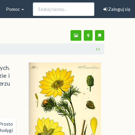
Pomoc
Zaloguj się
ych.
ie i
erzu
 Prosto
łodygi