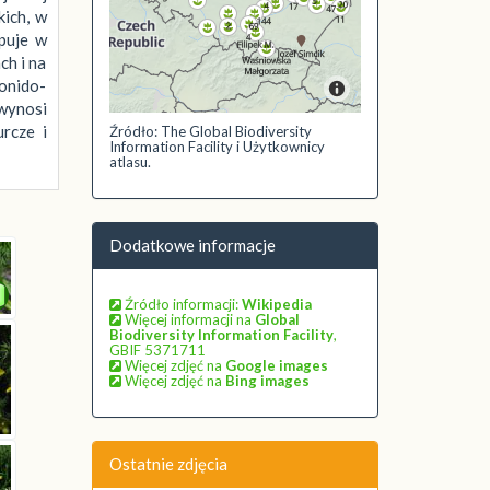
kich, w
puje w
ch i na
onido-
 wynosi
urcze i
Źródło: The Global Biodiversity
Information Facility i Użytkownicy
atlasu.
Dodatkowe informacje
Źródło informacji:
Wikipedia
Więcej informacji na
Global
Biodiversity Information Facility
,
GBIF 5371711
Więcej zdjęć na
Google images
Więcej zdjęć na
Bing images
Ostatnie zdjęcia