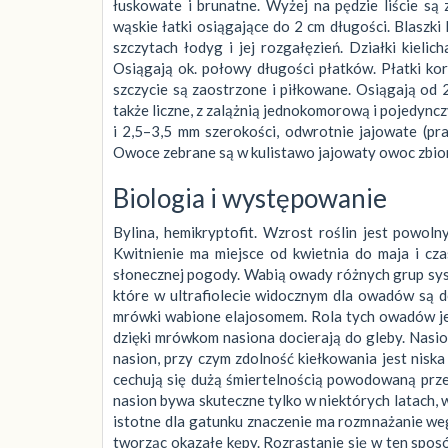
łuskowate i brunatne. Wyżej na pędzie liście są 
wąskie łatki osiągające do 2 cm długości. Blaszki l
szczytach łodyg i jej rozgałęzień. Działki kieli
Osiągają ok. połowy długości płatków. Płatki ko
szczycie są zaostrzone i piłkowane. Osiągają od 2
także liczne, z zalążnią jednokomorową i pojedync
i 2,5–3,5 mm szerokości, odwrotnie jajowate (pr
Owoce zebrane są w kulistawo jajowaty owoc zbio
Biologia i występowanie
Bylina, hemikryptofit. Wzrost roślin jest powoln
Kwitnienie ma miejsce od kwietnia do maja i cza
słonecznej pogody. Wabią owady różnych grup syst
które w ultrafiolecie widocznym dla owadów są 
mrówki wabione elajosomem. Rola tych owadów jes
dzięki mrówkom nasiona docierają do gleby. Nasi
nasion, przy czym zdolność kiełkowania jest nis
cechują się dużą śmiertelnością powodowaną prze
nasion bywa skuteczne tylko w niektórych latach,
istotne dla gatunku znaczenie ma rozmnażanie weg
tworząc okazałe kępy. Rozrastanie się w ten sposó