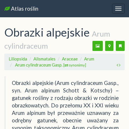
Atlas roślin
Nawi
Obrazki alpejskie
Arum
cylindraceum
Liliopsida
Alismatales
Araceae
Arum
Arum cylindraceum Gasp.
[
synonimy]
Obrazki alpejskie (Arum cylindraceum Gasp.,
syn. Arum alpinum Schott & Kotschy) –
gatunek rośliny z rodzaju obrazki w rodzinie
obrazkowatych. Do przełomu XX i XXI wieku
Arum alpinum był przeważnie uznawany za
odrębny gatunek, obecnie uważany za
synonim taksonomiczny Arum cylindraceum