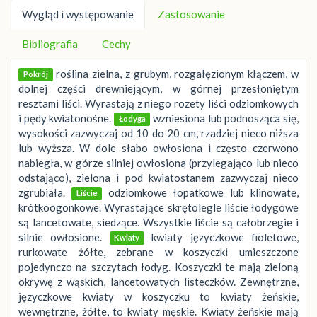
Wygląd i występowanie
Zastosowanie
Bibliografia
Cechy
roślina zielna, z grubym, rozgałęzionym kłączem, w
Pokrój
dolnej części drewniejącym, w górnej przesłoniętym
resztami liści. Wyrastają z niego rozety liści odziomkowych
i pędy kwiatonośne.
wzniesiona lub podnosząca się,
Łodyga
wysokości zazwyczaj od 10 do 20 cm, rzadziej nieco niższa
lub wyższa. W dole słabo owłosiona i często czerwono
nabiegła, w górze silniej owłosiona (przylegająco lub nieco
odstająco), zielona i pod kwiatostanem zazwyczaj nieco
zgrubiała.
odziomkowe łopatkowe lub klinowate,
Liście
krótkoogonkowe. Wyrastające skrętolegle liście łodygowe
są lancetowate, siedzące. Wszystkie liście są całobrzegie i
silnie owłosione.
kwiaty języczkowe fioletowe,
Kwiaty
rurkowate żółte, zebrane w koszyczki umieszczone
pojedynczo na szczytach łodyg. Koszyczki te mają zieloną
okrywę z wąskich, lancetowatych listeczków. Zewnętrzne,
języczkowe kwiaty w koszyczku to kwiaty żeńskie,
wewnętrzne, żółte, to kwiaty męskie. Kwiaty żeńskie mają