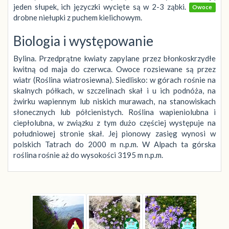
jeden słupek, ich języczki wycięte są w 2-3 ząbki.
Owoce
drobne niełupki z puchem kielichowym.
Biologia i występowanie
Bylina. Przedprątne kwiaty zapylane przez błonkoskrzydłe
kwitną od maja do czerwca. Owoce rozsiewane są przez
wiatr (Roślina wiatrosiewna). Siedlisko: w górach rośnie na
skalnych półkach, w szczelinach skał i u ich podnóża, na
żwirku wapiennym lub niskich murawach, na stanowiskach
słonecznych lub półcienistych. Roślina wapieniolubna i
ciepłolubna, w związku z tym dużo częściej występuje na
południowej stronie skał. Jej pionowy zasięg wynosi w
polskich Tatrach do 2000 m n.p.m. W Alpach ta górska
roślina rośnie aż do wysokości 3195 m n.p.m.