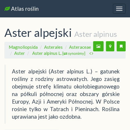
Atlas roślin
Nawi
Aster alpejski
Aster alpinus
Magnoliopsida
Asterales
Asteraceae
Aster
Aster alpinus L.
[
synonimy]
Aster alpejski (Aster alpinus L.) – gatunek
rośliny z rodziny astrowatych. Jego zasięg
obejmuje strefę klimatu okołobiegunowego
na półkuli północnej oraz obszary górskie
Europy, Azji i Ameryki Północnej. W Polsce
rośnie tylko w Tatrach i Pieninach. Roślina
uprawiana jest jako ozdobna.