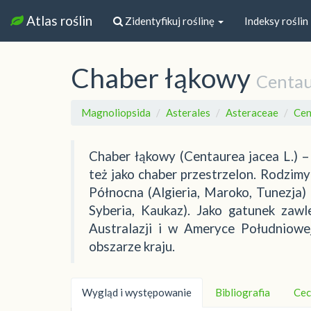
Atlas roślin
Zidentyfikuj roślinę
Indeksy roślin
Chaber łąkowy
Centau
Magnoliopsida
Asterales
Asteraceae
Cen
Chaber łąkowy (Centaurea jacea L.) –
też jako chaber przestrzelon. Rodzim
Północna (Algieria, Maroko, Tunezja)
Syberia, Kaukaz). Jako gatunek zawl
Australazji i w Ameryce Południowej
obszarze kraju.
Wygląd i występowanie
Bibliografia
Cec