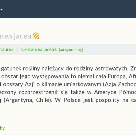
rea jacea
taurea
Centaurea jacea L.
[
synonimy]
 gatunek rośliny należący do rodziny astrowatych. Z
y obszar jego występowania to niemal cała Europa, Af
 i obszary Azji o klimacie umiarkowanym (Azja Zachod
eczony rozprzestrzenił się także w Ameryce Północ
 (Argentyna, Chile). W Polsce jest pospolity na c
hy