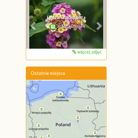
Poprzednie
Następne
Lantana pospolita
Lantana pospolita
Joanna Boisse
Joanna Boisse
więcej zdjęć
Ostatnie miejsca