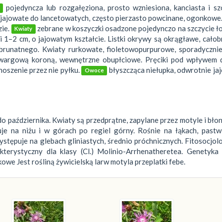
pojedyncza lub rozgałęziona, prosto wzniesiona, kanciasta i sz
jajowate do lancetowatych, często pierzasto powcinane, ogonkowe.
ie.
zebrane w koszyczki osadzone pojedynczo na szczycie ł
Kwiaty
1–2 cm, o jajowatym kształcie. Listki okrywy są okrągławe, całob
brunatnego. Kwiaty rurkowate, fioletowopurpurowe, sporadycznie 
uwargową koroną, wewnętrzne obupłciowe. Pręciki pod wpływem 
oszenie przez nie pyłku.
błyszcząca niełupka, odwrotnie ja
Owoce
do października. Kwiaty są przedprątne, zapylane przez motyle i bło
je na niżu i w górach po regiel górny. Rośnie na łąkach, pastwi
ystępuje na glebach gliniastych, średnio próchnicznych. Fitosocjo
akterystyczny dla klasy (Cl.) Molinio-Arrhenatheretea. Genetyka
e Jest rośliną żywicielską larw motyla przeplatki febe.