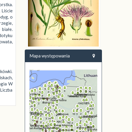
orstka.
 Liście
odyg, o
rzegie,
białe.
dotyku
jowata,
Mapa występowania
nkówki.
skach,
logia W
 Liczba