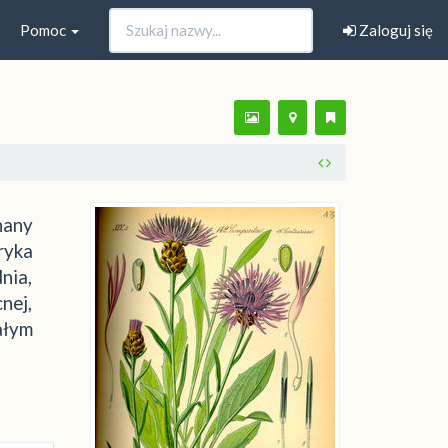
Pomoc
Zaloguj się
nany
ryka
nia,
nej,
ałym