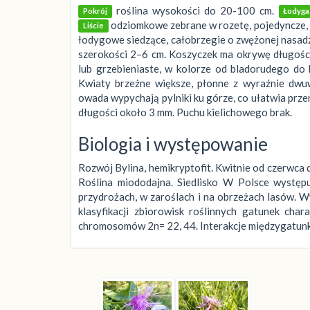
roślina wysokości do 20-100 cm.
Pokrój
Łodyga
odziomkowe zebrane w rozetę, pojedyncze, 
Liście
łodygowe siedzące, całobrzegie o zwężonej nasadz
szerokości 2–6 cm. Koszyczek ma okrywę długości 
lub grzebieniaste, w kolorze od bladorudego do 
Kwiaty brzeżne większe, płonne z wyraźnie dw
owada wypychają pylniki ku górze, co ułatwia przen
długości około 3 mm. Puchu kielichowego brak.
Biologia i występowanie
Rozwój Bylina, hemikryptofit. Kwitnie od czerwca 
Roślina miododajna. Siedlisko W Polsce występu
przydrożach, w zaroślach i na obrzeżach lasów. W
klasyfikacji zbiorowisk roślinnych gatunek char
chromosomów 2n= 22, 44. Interakcje międzygatunkow