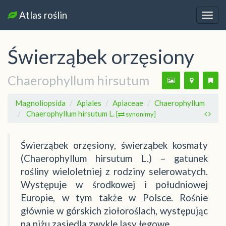
Atlas roślin
Nawi
Świerząbek orzęsiony
Chaerophyllum hirsutum
Magnoliopsida
Apiales
Apiaceae
Chaerophyllum
Chaerophyllum hirsutum L.
[
synonimy]
Świerząbek orzęsiony, świerząbek kosmaty
(Chaerophyllum hirsutum L.) – gatunek
rośliny wieloletniej z rodziny selerowatych.
Występuje w środkowej i południowej
Europie, w tym także w Polsce. Rośnie
głównie w górskich ziołoroślach, występując
na niżu zasiedla zwykle lasy łęgowe.