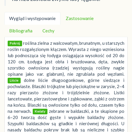
Wygląd i występowanie
Zastosowanie
Bibliografia
Cechy
roślina zielna z walcowatym, brunatnym, u starszych
Pokrój
roślin rozgałęzionym kłączem. Wyrasta z niego wzniesiona
lub podnosząca się łodyga osiągająca wysokość od 20 do
120 cm. Łodyga jest obła i bruzdowana, dęta, zwykle
szorstko owłosiona (rzadziej występują rośliny nagie
opisane jako var. glabrum), nie zgrubiała pod węzłami.
dolne liście długoogonkowe, górne siedzące i
Liście
pochwiaste. Blaszki trójkątne lub pięciokątne w zarysie, 2–4
razy pierzasto złożone i trójdzielnie złożone. Listki
lancetowate, pierzastowrębne i ząbkowane, ząbki z ostrzem
na końcu. Blaszki są owłosione tylko od dołu, czasem tylko
na nerwach.
zebrane w baldaszki, a te skupione po
Kwiaty
6–20 tworzą dość gęste i wypukłe baldachy złożone.
Szypułki baldaszków są gładkie i nierównej długości. U
nasady baldachu pokryw brak lub są nieliczne i szybko