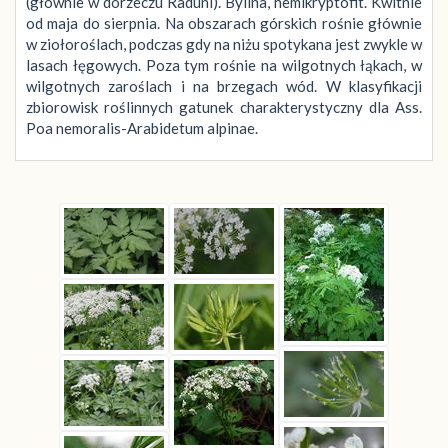
(głównie w dorzeczu Raduni). Bylina, hemikryptofit. Kwitnie
od maja do sierpnia. Na obszarach górskich rośnie głównie
w ziołoroślach, podczas gdy na niżu spotykana jest zwykle w
lasach łęgowych. Poza tym rośnie na wilgotnych łąkach, w
wilgotnych zaroślach i na brzegach wód. W klasyfikacji
zbiorowisk roślinnych gatunek charakterystyczny dla Ass.
Poa nemoralis-Arabidetum alpinae.