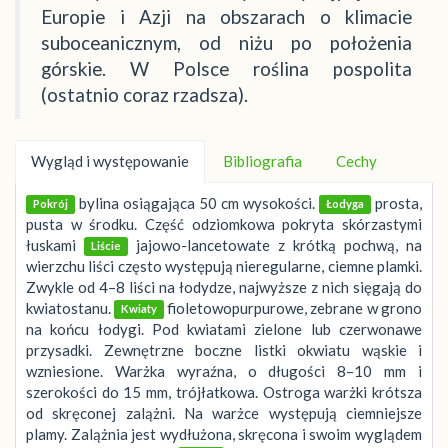
Europie i Azji na obszarach o klimacie
suboceanicznym, od niżu po położenia
górskie. W Polsce roślina pospolita
(ostatnio coraz rzadsza).
Wygląd i występowanie
Bibliografia
Cechy
bylina osiągająca 50 cm wysokości.
prosta,
Pokrój
Łodyga
pusta w środku. Część odziomkowa pokryta skórzastymi
łuskami
jajowo-lancetowate z krótką pochwą, na
Liście
wierzchu liści często występują nieregularne, ciemne plamki.
Zwykle od 4–8 liści na łodydze, najwyższe z nich sięgają do
kwiatostanu.
fioletowopurpurowe, zebrane w grono
Kwiaty
na końcu łodygi. Pod kwiatami zielone lub czerwonawe
przysadki. Zewnętrzne boczne listki okwiatu wąskie i
wzniesione. Warżka wyraźna, o długości 8–10 mm i
szerokości do 15 mm, trójłatkowa. Ostroga warżki krótsza
od skręconej zalążni. Na warżce występują ciemniejsze
plamy. Zalążnia jest wydłużona, skręcona i swoim wyglądem