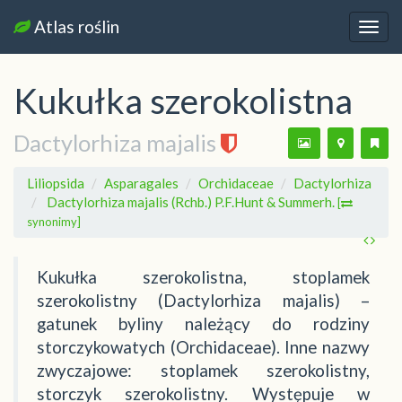
Atlas roślin
Nawi
Kukułka szerokolistna
Dactylorhiza majalis
Liliopsida
Asparagales
Orchidaceae
Dactylorhiza
Dactylorhiza majalis (Rchb.) P.F.Hunt & Summerh.
[
synonimy]
Kukułka szerokolistna, stoplamek
szerokolistny (Dactylorhiza majalis) –
gatunek byliny należący do rodziny
storczykowatych (Orchidaceae). Inne nazwy
zwyczajowe: stoplamek szerokolistny,
storczyk szerokolistny. Występuje w