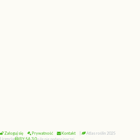
Zaloguj się
Prywatność
Kontakt
|
Atlas roślin 2025
Licencja
BY-SA 3.0
o ile nie podano inaczej