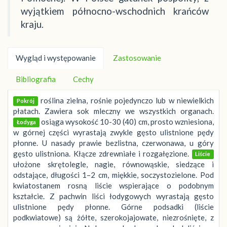
wyjątkiem północno-wschodnich krańców
kraju.
Wygląd i występowanie
Zastosowanie
Bibliografia
Cechy
roślina zielna, rośnie pojedynczo lub w niewielkich
Pokrój
płatach. Zawiera sok mleczny we wszystkich organach.
osiąga wysokość 10-30 (40) cm, prosto wzniesiona,
Łodyga
w górnej części wyrastają zwykle gęsto ulistnione pędy
płonne. U nasady prawie bezlistna, czerwonawa, u góry
gęsto ulistniona. Kłącze zdrewniałe i rozgałęzione.
Liście
ułożone skrętolegle, nagie, równowąskie, siedzące i
odstające, długości 1–2 cm, miękkie, soczystozielone. Pod
kwiatostanem rosną liście wspierające o podobnym
kształcie. Z pachwin liści łodygowych wyrastają gęsto
ulistnione pędy płonne. Górne podsadki (liście
podkwiatowe) są żółte, szerokojajowate, niezrośnięte, z