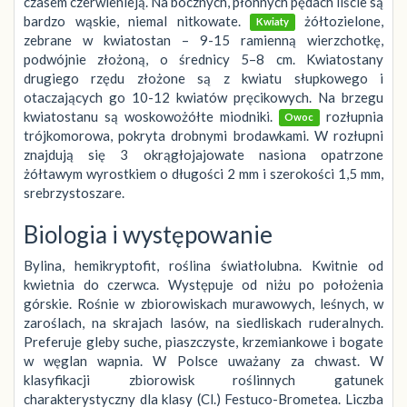
czasem czerwienieją. Na bocznych, płonnych pędach liście są
bardzo wąskie, niemal nitkowate.
żółtozielone,
Kwiaty
zebrane w kwiatostan – 9-15 ramienną wierzchotkę,
podwójnie złożoną, o średnicy 5–8 cm. Kwiatostany
drugiego rzędu złożone są z kwiatu słupkowego i
otaczających go 10-12 kwiatów pręcikowych. Na brzegu
kwiatostanu są woskowożółte miodniki.
rozłupnia
Owoc
trójkomorowa, pokryta drobnymi brodawkami. W rozłupni
znajdują się 3 okrągłojajowate nasiona opatrzone
żółtawym wyrostkiem o długości 2 mm i szerokości 1,5 mm,
srebrzystoszare.
Biologia i występowanie
Bylina, hemikryptofit, roślina światłolubna. Kwitnie od
kwietnia do czerwca. Występuje od niżu po położenia
górskie. Rośnie w zbiorowiskach murawowych, leśnych, w
zaroślach, na skrajach lasów, na siedliskach ruderalnych.
Preferuje gleby suche, piaszczyste, krzemiankowe i bogate
w węglan wapnia. W Polsce uważany za chwast. W
klasyfikacji zbiorowisk roślinnych gatunek
charakterystyczny dla klasy (Cl.) Festuco-Brometea. Liczba