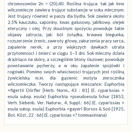
chromosomów 2n = (20),40. Roślina trująca: tak jak inne
wilczomlecze zawiera trujące substancje w soku mlecznym.
Jest trujący również w paszy dla bydła. Sok zawiera około
2,5% kauczuku, saponiny, kwas galusowy, jabłkowy, olejek
eteryczny i olej. Przy doustnym spożyciu powoduje takie
objawy zatrucia, jak: ból żołądka, krwawa biegunka,
rozszerzenie źrenic, zawroty głowy, zaburzenia pracy serca,
zapalenie nerek, a przy większych dawkach utrata
przytomności i śmierć w ciągu 1–3 dni. Sok mleczny działa
drażniąco na skórę, a szczególnie błony śluzowe; powoduje
powstawanie pęcherzy, a w oku zapalenie spojówki i
rogówki. Pomimo swych właściwości trujących jest rośliną
żywicielską m.in. dla gąsienic motyla zmrocznika
wilczomleczka. Tworzy następujące mieszańce: Euphorbia
×figertii Dörfler [Herb. Norm., 43 : 81] (E. cyparissias ×
esula subsp. esula) Euphorbia ×pseudoesula Schur [1853,
Verh. Siebenb. Ver. Naturw., 4, Suppl.: 66] (E. cyparissias ×
esula subsp. esula) Euphorbia ×gayeri Borsos & Soó [1925,
Bot. Közl., 22 : 66] (E. cyparissias ×? tommasiniana)