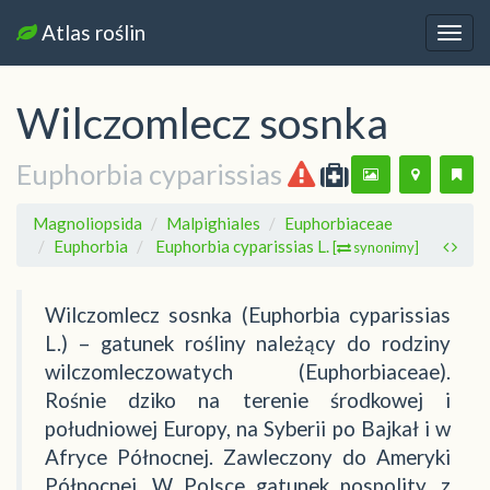
Atlas roślin
Nawi
Wilczomlecz sosnka
Euphorbia cyparissias
Magnoliopsida
Malpighiales
Euphorbiaceae
Euphorbia
Euphorbia cyparissias L.
[
synonimy]
Wilczomlecz sosnka (Euphorbia cyparissias
L.) – gatunek rośliny należący do rodziny
wilczomleczowatych (Euphorbiaceae).
Rośnie dziko na terenie środkowej i
południowej Europy, na Syberii po Bajkał i w
Afryce Północnej. Zawleczony do Ameryki
Północnej. W Polsce gatunek pospolity, z