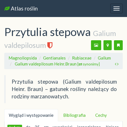
Atlas roślin
Nawi
Przytulia stepowa
Galium
valdepilosum
Magnoliopsida
Gentianales
Rubiaceae
Galium
Galium valdepilosum Heinr.Braun
[
synonimy]
Przytulia stepowa (Galium valdepilosum
Heinr. Braun) – gatunek rośliny należący do
rodziny marzanowatych.
Wygląd i występowanie
Bibliografia
Cechy
do 35 cm wysokości, jasnozielona, lśniąca,