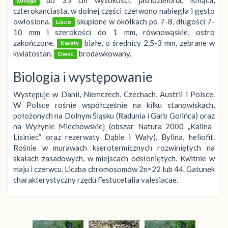
Łodyga
czterokanciasta, w dolnej części czerwono nabiegła i gęsto
owłosiona.
skupione w okółkach po 7-8, długości 7-
Liście
10 mm i szerokości do 1 mm, równowąskie, ostro
zakończone.
białe, o średnicy 2,5-3 mm, zebrane w
Kwiaty
kwiatostan.
brodawkowany.
Owoc
Biologia i występowanie
Występuje w Danii, Niemczech, Czechach, Austrii i Polsce.
W Polsce rośnie współcześnie na kilku stanowiskach,
położonych na Dolnym Śląsku (Radunia i Garb Golińca) oraz
na Wyżynie Miechowskiej (obszar Natura 2000 „Kalina-
Lisiniec” oraz rezerwaty Dąbie i Wały). Bylina, heliofit.
Rośnie w murawach kserotermicznych rozwiniętych na
skałach zasadowych, w miejscach odsłoniętych. Kwitnie w
maju i czerwcu. Liczba chromosomów 2n=22 lub 44. Gatunek
charakterystyczny rzędu Festucetalia valesiacae.