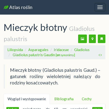
Atlas roślin
Nawi
Mieczyk błotny
Gladiolus
palustris
Liliopsida
Asparagales
Iridaceae
Gladiolus
Gladiolus palustris Gaudin
[
synonimy]
Mieczyk błotny (Gladiolus palustris Gaud.) –
gatunek rośliny wieloletniej należący do
rodziny kosaćcowatych.
Wygląd i występowanie
Bibliografia
Cechy
pojedyncza, do 60 cm wysokości.