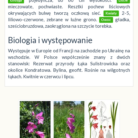
Łodyga
Liście
mieczowate, pochwiaste. Resztki pochew liściowych
okrywających bulwę tworzą oczkową sieć.
2-5,
Kwiaty
liliowo-czerwone, zebrane w luźne grono.
gładka,
Owoc
sześciobruzdowa, zaokrąglona na szczycie torebka.
Biologia i występowanie
Występuje w Europie od Francji na zachodzie po Ukrainę na
wschodzie. W Polsce współcześnie znany z dwóch
stanowisk: Rezerwat przyrody Łąka Sulistrowicka oraz
okolice Kondratowa. Bylina, geofit. Rośnie na wilgotnych
łąkach. Kwitnie w czerwcu i lipcu.