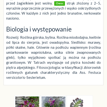
przed żagielkiem jest wolny.
strąk złożony z 2–5,
Owoc
wyraźnie poprzecznie przewężonych i wąsko oskrzydlonych
członów. W każdym z nich jest jedno brunatne, nerkowate
nasiono.
Biologia i występowanie
Rozwój: Roślina górska, bylina. Roślina miododajna, kwitnie
od lipca do sierpnia, jest owadopylna. Siedlisko: murawy,
półki skalne, hale. Głównie na podłożu wapiennym (roślina
umiarkowanie wapniolubna, unika silnie zwapnowanych
gleb), tylko wyjątkowo spotkać ją można na podłożu
granitowym. W Tatrach występuje od piętra kosówki do
piętra alpejskiego. Fitosocjologia: w klasyfikacji zbiorowisk
roślinnych gatunek charakterystyczny dla Ass. Festuca
versicoloris-Seslerietum.