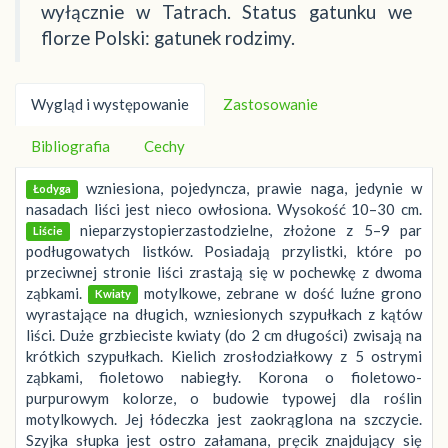
wyłącznie w Tatrach. Status gatunku we
florze Polski: gatunek rodzimy.
Wygląd i występowanie
Zastosowanie
Bibliografia
Cechy
wzniesiona, pojedyncza, prawie naga, jedynie w
Łodyga
nasadach liści jest nieco owłosiona. Wysokość 10–30 cm.
nieparzystopierzastodzielne, złożone z 5–9 par
Liście
podługowatych listków. Posiadają przylistki, które po
przeciwnej stronie liści zrastają się w pochewkę z dwoma
ząbkami.
motylkowe, zebrane w dość luźne grono
Kwiaty
wyrastające na długich, wzniesionych szypułkach z kątów
liści. Duże grzbieciste kwiaty (do 2 cm długości) zwisają na
krótkich szypułkach. Kielich zrosłodziałkowy z 5 ostrymi
ząbkami, fioletowo nabiegły. Korona o fioletowo-
purpurowym kolorze, o budowie typowej dla roślin
motylkowych. Jej łódeczka jest zaokrąglona na szczycie.
Szyjka słupka jest ostro załamana, pręcik znajdujący się