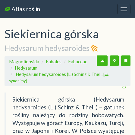
Atlas roślin
Nawi
Siekiernica górska
Hedysarum hedysaroides
Magnoliopsida
Fabales
Fabaceae
Hedysarum
Hedysarum hedysaroides (L.) Schinz & Thell.
[
synonimy]
Siekiernica górska (Hedysarum
hedysaroides (L.) Schinz & Thell.) – gatunek
rośliny należący do rodziny bobowatych.
Występuje w górach Europy, Kaukazu, Turcji,
oraz w Japonii i Korei. W Polsce występuje