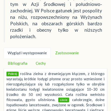
tym w Azji Środkowej i południowo-
zachodniej. W Polsce gatunek jest pospolity
na niżu, rozpowszechniony na Wyżynach
Polskich, na obszarach górskich bardzo
rzadki i obecny tylko w niższych
położeniach.
Wygląd i występowanie
Zastosowanie
Bibliografia
Cechy
roślina zielna z drewniejącym kłączem, z którego
Pokrój
wyrastają krótkie łodygi płonne oraz prosto wzniesione i
nierozgałęziające się lub rozgałęzione tylko w obrębie
kwiatostanu łodygi kwiatonośne osiągające 10–30 cm
(rzadko do 50 cm) wysokości. Cała roślina wełnisto
filcowata, gęsto ulistniona.
całobrzegie, dolne
Liście
łopatkowato lancetowate, zwężone w ogonek. Środkowe i
górne liście węższe, równowąsko lancetowate i siedzące.