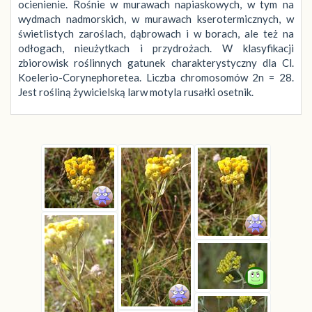
ocienienie. Rośnie w murawach napiaskowych, w tym na
wydmach nadmorskich, w murawach kserotermicznych, w
świetlistych zaroślach, dąbrowach i w borach, ale też na
odłogach, nieużytkach i przydrożach. W klasyfikacji
zbiorowisk roślinnych gatunek charakterystyczny dla Cl.
Koelerio-Corynephoretea. Liczba chromosomów 2n = 28.
Jest rośliną żywicielską larw motyla rusałki osetnik.