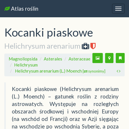
Atlas roślin
Nawi
Kocanki piaskowe
Helichrysum arenarium
Magnoliopsida
Asterales
Asteraceae
Helichrysum
Helichrysum arenarium (L.) Moench
[
synonimy]
Kocanki piaskowe (Helichrysum arenarium
(L.) Moench) – gatunek roślin z rodziny
astrowatych. Występuje na rozległych
obszarach środkowej i wschodniej Europy
(na wschód od Francji) oraz w Azji sięgając
na wschodzie po wschodnią Syberię, a poza