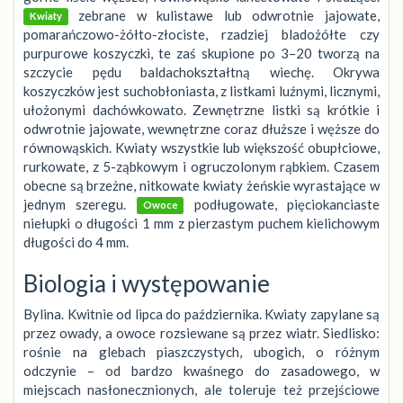
zebrane w kulistawe lub odwrotnie jajowate,
Kwiaty
pomarańczowo-żółto-złociste, rzadziej bladożółte czy
purpurowe koszyczki, te zaś skupione po 3–20 tworzą na
szczycie pędu baldachokształtną wiechę. Okrywa
koszyczków jest suchobłoniasta, z listkami luźnymi, licznymi,
ułożonymi dachówkowato. Zewnętrzne listki są krótkie i
odwrotnie jajowate, wewnętrzne coraz dłuższe i węższe do
równowąskich. Kwiaty wszystkie lub większość obupłciowe,
rurkowate, z 5-ząbkowym i ogruczolonym rąbkiem. Czasem
obecne są brzeżne, nitkowate kwiaty żeńskie wyrastające w
jednym szeregu.
podługowate, pięciokanciaste
Owoce
niełupki o długości 1 mm z pierzastym puchem kielichowym
długości do 4 mm.
Biologia i występowanie
Bylina. Kwitnie od lipca do października. Kwiaty zapylane są
przez owady, a owoce rozsiewane są przez wiatr. Siedlisko:
rośnie na glebach piaszczystych, ubogich, o różnym
odczynie – od bardzo kwaśnego do zasadowego, w
miejscach nasłonecznionych, ale toleruje też przejściowe