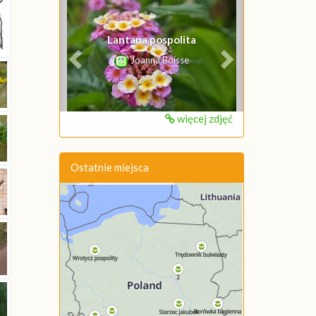
Poprzednie
Następne
Lantana pospolita
Joanna Boisse
więcej zdjęć
Ostatnie miejsca