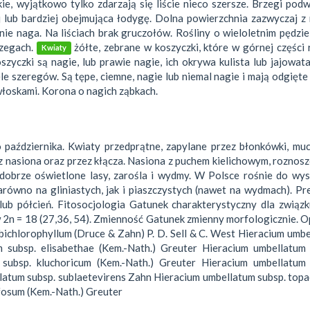
e, wyjątkowo tylko zdarzają się liście nieco szersze. Brzegi podw
ej lub bardziej obejmująca łodygę. Dolna powierzchnia zazwyczaj z
ie naga. Na liściach brak gruczołów. Rośliny o wieloletnim pędzie
rzegach.
żółte, zebrane w koszyczki, które w górnej części 
Kwiaty
yczki są nagie, lub prawie nagie, ich okrywa kulista lub jajowata
szeregów. Są tępe, ciemne, nagie lub niemal nagie i mają odgięte
oskami. Korona o nagich ząbkach.
o października. Kwiaty przedprątne, zapylane przez błonkówki, mu
 nasiona oraz przez kłącza. Nasiona z puchem kielichowym, roznos
, dobrze oświetlone lasy, zarośla i wydmy. W Polsce rośnie do wy
równo na gliniastych, jak i piaszczystych (nawet na wydmach). Pr
ub półcień. Fitosocjologia Gatunek charakterystyczny dla związku
 2n = 18 (27,36, 54). Zmienność Gatunek zmienny morfologicznie. 
ichlorophyllum (Druce & Zahn) P. D. Sell & C. West Hieracium umb
m subsp. elisabethae (Kem.-Nath.) Greuter Hieracium umbellatum 
m subsp. kluchoricum (Kem.-Nath.) Greuter Hieracium umbellatum 
ellatum subsp. sublaetevirens Zahn Hieracium umbellatum subsp. to
fosum (Kem.-Nath.) Greuter