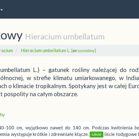
zkowy
Hieracium umbellatum
racium
Hieracium umbellatum L.
[
synonimy]
umbellatum L.) – gatunek rośliny należącej do rod
ółnocnej, w strefie klimatu umiarkowanego, w India
ch o klimacie tropikalnym. Spotykany jest w całej Euro
t pospolity na całym obszarze.
hy
40-100 cm, wyjątkowo nawet do 140 cm. Podczas kwitnienia bez
emia występuje krótkie i zdrewniałe kłącze.
liście łodygowe 
Liście