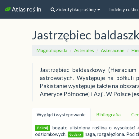
Atlas roślin
Zidentyfikuj roślinę
Indeksy roślin
Jastrzębiec baldas
Magnoliopsida
Asterales
Asteraceae
Hie
Jastrzębiec baldaszkowy (Hieracium 
astrowatych. Występuje na półkuli p
Pakistanie występuje także na obszara
Ameryce Północnej i Azji. W Polsce jes
Wygląd i występowanie
Bibliografia
Cec
bogato ulistniona roślina o wysokości 
Pokrój
odziomkowych.
naga, rozgałęziona. Pod zi
Łodyga