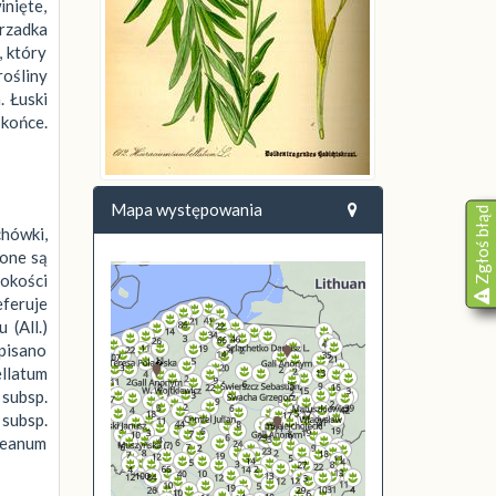
inięte,
 rzadka
, który
rośliny
. Łuski
 końce.
Mapa występowania
Zgłoś błąd
chówki,
zone są
sokości
eferuje
 (All.)
Opisano
ellatum
subsp.
subsp.
paeanum