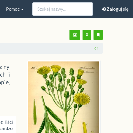
Pomoc
Zaloguj się
ziny
ch i
pie,
 liści
bardzo