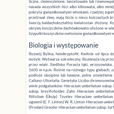
liczne, ciemnozielone, lancetowate lub równowąski
nasada wszystkich liści albo klinowata, albo mni
pokryta gwiazdkowatymi włoskami, rzadziej zupełn
przetrwał zimę, mają liście o nieco kolczastych b
tworzą baldachokształtny kwiatostan złożony. Kosz
okrywy koszyczków dachówkowato ułożone w wiele 
Szypułki koszyczków owłosione gwiazdkowatymi wł
Biologia i występowanie
Rozwój Bylina, hemikryptofit. Kwitnie od lipca d
motyle. Wytwarza sok mleczny. Rozmnaża się przez
przez wiatr. Siedlisko Porasta łąki, wrzosowiska
1600 m n.p.m. Rośnie na różnego typu glebach; za
podłoże obojętne lub kwaśne, pełne oświetlenie l
Calluno-Ulicetalia. Genetyka Liczba chromosomów
wiele podgatunków: Hieracium umbellatum subsp. b
subsp. brevifolioides Zahn Hieracium umbellatu
filifolium (Üksip) Tzvelev Hieracium umbellatu
ogwenii (E. F. Linton) W. R. Linton Hieracium umb
(Prodan) Greuter Hieracium umbellatum subsp. tur