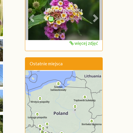
Lantana pospolita
Joanna Boisse
więcej zdjęć
Ostatnie miejsca