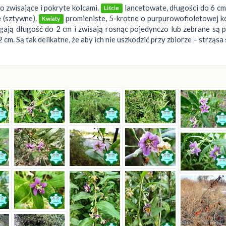
 zwisające i pokryte kolcami.
lancetowate, długości do 6 cm
Liście
 (sztywne).
promieniste, 5-krotne o purpurowofioletowej k
Kwiaty
ągają długość do 2 cm i zwisają rosnąc pojedynczo lub zebrane są 
m. Są tak delikatne, że aby ich nie uszkodzić przy zbiorze – strząsa s