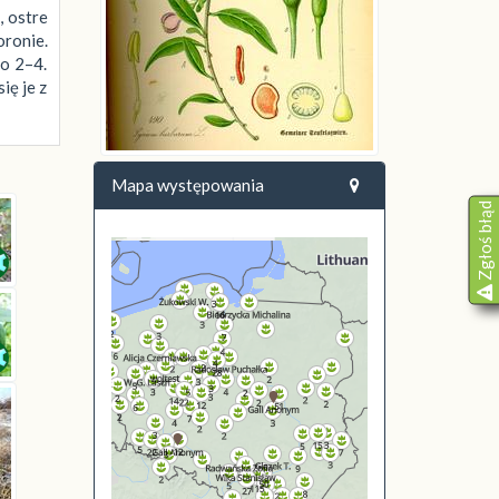
, ostre
oronie.
po 2–4.
ię je z
Mapa występowania
Zgłoś błąd