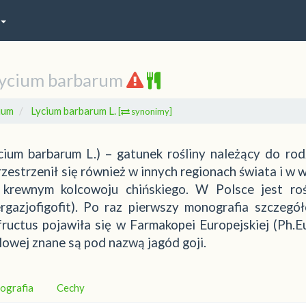
ycium barbarum
ium
Lycium barbarum L.
[
synonimy]
ycium barbarum L.) – gatunek rośliny należący do rod
zestrzenił się również w innych regionach świata i w w
m krewnym kolcowoju chińskiego. W Polsce jest roś
ergazjofigofit). Po raz pierwszy monografia szczegó
ructus pojawiła się w Farmakopei Europejskiej (Ph.Eu
lowej znane są pod nazwą jagód goji.
iografia
Cechy