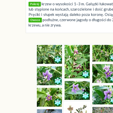
krzew o wysokości 1–3 m. Gałązki łukowato
Pokrój
lub stępione na końcach, szarozielone i dość grube
Pręciki i słupek wystają daleko poza koronę. Osi
podłużne, czerwone jagody o długości do 2 c
Owoce
krzewu, a nie zrywa.