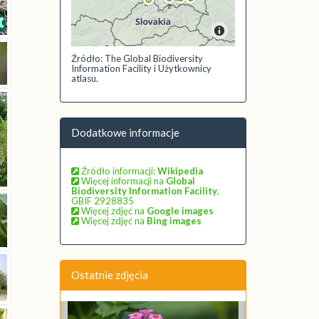
Źródło: The Global Biodiversity
Information Facility i Użytkownicy
atlasu.
Dodatkowe informacje
Źródło informacji:
Wikipedia
Więcej informacji na
Global
Biodiversity Information Facility
,
GBIF 2928835
Więcej zdjęć na
Google images
Więcej zdjęć na
Bing images
Ostatnie zdjęcia
Poprzednie
Następne