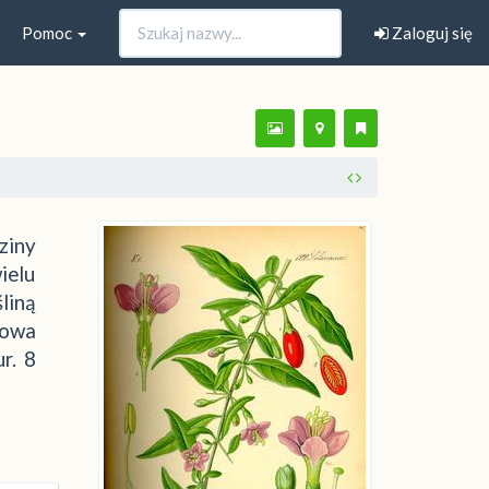
Pomoc
Zaloguj się
ziny
ielu
liną
łowa
r. 8