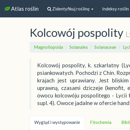
Atlas roślin
Zidentyfikuj roślinę
Indeksy roślin
Kolcowój pospolity
L
Magnoliopsida
Solanales
Solanaceae
Lyc
Kolcowój pospolity, k. szkarłatny (L
psiankowatych. Pochodzi z Chin. Rozpr
krajach jest uprawiany. Jest bliski
uprawną, czasami dziczeje (kenofit, 
owocu kolcowóju pospolitego - Lycii f
supl. 4). Owoce jadalne w ofercie hand
Wygląd i występowanie
Fitochemia
Bibl