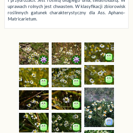
i przydrożach. Jest rośliną długiego dnia, światłolubną. W
uprawach rolnych jest chwastem. W klasyfikacji zbiorowisk
roślinnych gatunek charakterystyczny dla Ass. Aphano-
Matricarietum.