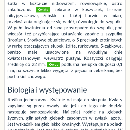
Łatki w kształcie nitkowatym, równowąskie, ostro
zakończone.
zebrane w koszyczek, brzeżne
Kwiaty
nibyjęzyczkowe, żeńskie, o białej barwie, w miarę
przekwitania odginające się w dół, równolegle do szypułki.
W pełni kwitnienia od rana prostopadłe do szypułki, pod
wieczór też przybierające ustawienie zgodne z szypułką
(tropizm). Środkowe obupłciowe, o 5 pręcikach zrośniętych
w rurkę otaczających słupek, żółte, rurkowate, 5-ząbkowe,
bardzo małe, usadowione na wypukłym dnie
kwiatostanowym, wewnątrz pustym. Koszyczki osiągają
średnicę do 22 mm.
podłużna niełupka długości 0,1
Owoc
mm, na szczycie lekko wygięta, z pięcioma żeberkami, bez
puchu kielichowego.
Biologia i występowanie
Roślina jednoroczna. Kwitnie od maja do sierpnia. Kwiaty
zapylane są przez owady, ale jeśli do tego nie dojdzie
następuje samozapylenie. Najlepiej rośnie na glebach
żyznych, gliniastych glebach zasobnych w związki azotu.
Jest wskaźnikiem gleb lekko kwaśnych. Występuje na polach