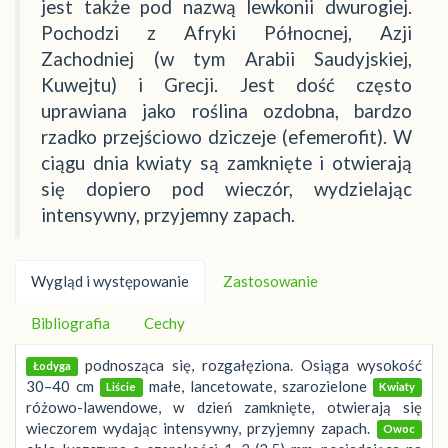
jest także pod nazwą lewkonii dwurogiej.
Pochodzi z Afryki Północnej, Azji
Zachodniej (w tym Arabii Saudyjskiej,
Kuwejtu) i Grecji. Jest dość często
uprawiana jako roślina ozdobna, bardzo
rzadko przejściowo dziczeje (efemerofit). W
ciągu dnia kwiaty są zamknięte i otwierają
się dopiero pod wieczór, wydzielając
intensywny, przyjemny zapach.
Wygląd i występowanie
Zastosowanie
Bibliografia
Cechy
podnosząca się, rozgałęziona. Osiąga wysokość
Łodyga
30–40 cm
małe, lancetowate, szarozielone
Liście
Kwiaty
różowo-lawendowe, w dzień zamknięte, otwierają się
wieczorem wydając intensywny, przyjemny zapach.
Owoc