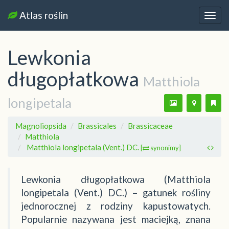
Atlas roślin
Nawi
Lewkonia
długopłatkowa
Matthiola
longipetala
Magnoliopsida
Brassicales
Brassicaceae
Matthiola
Matthiola longipetala (Vent.) DC.
[
synonimy]
Lewkonia długopłatkowa (Matthiola
longipetala (Vent.) DC.) – gatunek rośliny
jednorocznej z rodziny kapustowatych.
Popularnie nazywana jest maciejką, znana