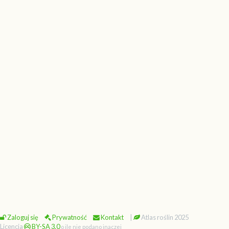
Zaloguj się
Prywatność
Kontakt
|
Atlas roślin 2025
Licencja
BY-SA 3.0
o ile nie podano inaczej