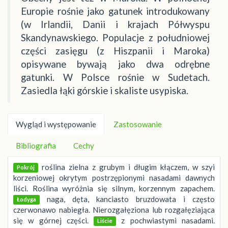
Europie rośnie jako gatunek introdukowany
(w Irlandii, Danii i krajach Półwyspu
Skandynawskiego. Populacje z południowej
części zasięgu (z Hiszpanii i Maroka)
opisywane bywają jako dwa odrębne
gatunki. W Polsce rośnie w Sudetach.
Zasiedla łąki górskie i skaliste usypiska.
Wygląd i występowanie
Zastosowanie
Bibliografia
Cechy
roślina zielna z grubym i długim kłączem, w szyi
Pokrój
korzeniowej okrytym postrzępionymi nasadami dawnych
liści. Roślina wyróżnia się silnym, korzennym zapachem.
naga, dęta, kanciasto bruzdowata i często
Łodyga
czerwonawo nabiegła. Nierozgałęziona lub rozgałęziająca
się w górnej części.
z pochwiastymi nasadami.
Liście