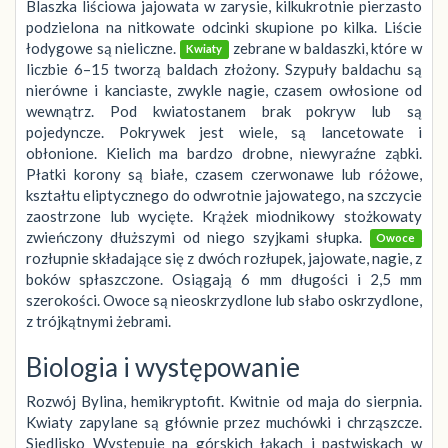
Blaszka liściowa jajowata w zarysie, kilkukrotnie pierzasto
podzielona na nitkowate odcinki skupione po kilka. Liście
łodygowe są nieliczne.
zebrane w baldaszki, które w
Kwiaty
liczbie 6–15 tworzą baldach złożony. Szypuły baldachu są
nierówne i kanciaste, zwykle nagie, czasem owłosione od
wewnątrz. Pod kwiatostanem brak pokryw lub są
pojedyncze. Pokrywek jest wiele, są lancetowate i
obłonione. Kielich ma bardzo drobne, niewyraźne ząbki.
Płatki korony są białe, czasem czerwonawe lub różowe,
kształtu eliptycznego do odwrotnie jajowatego, na szczycie
zaostrzone lub wycięte. Krążek miodnikowy stożkowaty
zwieńczony dłuższymi od niego szyjkami słupka.
Owoce
rozłupnie składające się z dwóch rozłupek, jajowate, nagie, z
boków spłaszczone. Osiągają 6 mm długości i 2,5 mm
szerokości. Owoce są nieoskrzydlone lub słabo oskrzydlone,
z trójkątnymi żebrami.
Biologia i występowanie
Rozwój Bylina, hemikryptofit. Kwitnie od maja do sierpnia.
Kwiaty zapylane są głównie przez muchówki i chrząszcze.
Siedlisko Występuje na górskich łąkach i pastwiskach w