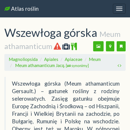
Atlas roślin
Nawi
Wszewłoga górska
Meum
athamanticum
Magnoliopsida
Apiales
Apiaceae
Meum
Meum athamanticum Jacq.
[
synonimy]
Wszewłoga górska (Meum athamanticum
Gersault.) – gatunek rośliny z rodziny
selerowatych. Zasięg gatunku obejmuje
Europę Zachodnią i Środkową – od Hiszpanii,
Francji i Wielkiej Brytanii na zachodzie, po
Bułgarię, Rumunię i Polskę na wschodzie.
Obecny jest też w Maroku. W północnej