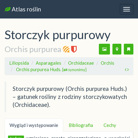
Atlas roślin
Nawi
Storczyk purpurowy
Orchis purpurea
Liliopsida
Asparagales
Orchidaceae
Orchis
Orchis purpurea Huds.
[
synonimy]
Storczyk purpurowy (Orchis purpurea Huds.)
– gatunek rośliny z rodziny storczykowatych
(Orchidaceae).
Wygląd i występowanie
Bibliografia
Cechy
wzniesiona, prosta, nierozgałęziona, o wysokości