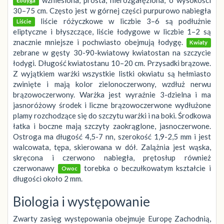
Łodyga
30–75 cm. Często jest w górnej części purpurowo nabiegła
liście różyczkowe w liczbie 3–6 są podłużnie
Liście
eliptyczne i błyszczące, liście łodygowe w liczbie 1–2 są
znacznie mniejsze i pochwiasto obejmują łodygę.
Kwiaty
zebrane w gęsty 30-90-kwiatowy kwiatostan na szczycie
łodygi. Długość kwiatostanu 10–20 cm. Przysadki brązowe.
Z wyjątkiem warżki wszystkie listki okwiatu są hełmiasto
zwinięte i mają kolor zielonoczerwony, wzdłuż nerwu
brązowoczerwony. Warżka jest wyraźnie 3-dzielna i ma
jasnoróżowy środek i liczne brązowoczerwone wydłużone
plamy rozchodzące się do szczytu warżki i na boki. Środkowa
łatka i boczne mają szczyty zaokrąglone, jasnoczerwone.
Ostroga ma długość 4,5-7 nn, szerokość 1,9-2,5 mm i jest
walcowata, tępa, skierowana w dół. Zalążnia jest wąska,
skręcona i czerwono nabiegła, prętosłup również
czerwonawy
torebka o beczułkowatym kształcie i
Owoc
długości około 2 mm.
Biologia i występowanie
Zwarty zasięg występowania obejmuje Europę Zachodnią,