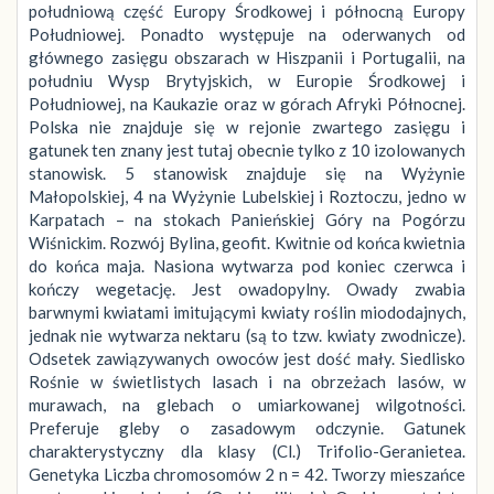
południową część Europy Środkowej i północną Europy
Południowej. Ponadto występuje na oderwanych od
głównego zasięgu obszarach w Hiszpanii i Portugalii, na
południu Wysp Brytyjskich, w Europie Środkowej i
Południowej, na Kaukazie oraz w górach Afryki Północnej.
Polska nie znajduje się w rejonie zwartego zasięgu i
gatunek ten znany jest tutaj obecnie tylko z 10 izolowanych
stanowisk. 5 stanowisk znajduje się na Wyżynie
Małopolskiej, 4 na Wyżynie Lubelskiej i Roztoczu, jedno w
Karpatach – na stokach Panieńskiej Góry na Pogórzu
Wiśnickim. Rozwój Bylina, geofit. Kwitnie od końca kwietnia
do końca maja. Nasiona wytwarza pod koniec czerwca i
kończy wegetację. Jest owadopylny. Owady zwabia
barwnymi kwiatami imitującymi kwiaty roślin miododajnych,
jednak nie wytwarza nektaru (są to tzw. kwiaty zwodnicze).
Odsetek zawiązywanych owoców jest dość mały. Siedlisko
Rośnie w świetlistych lasach i na obrzeżach lasów, w
murawach, na glebach o umiarkowanej wilgotności.
Preferuje gleby o zasadowym odczynie. Gatunek
charakterystyczny dla klasy (Cl.) Trifolio-Geranietea.
Genetyka Liczba chromosomów 2 n = 42. Tworzy mieszańce