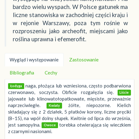
bardzo wielu wyspach. W Polsce gatunek ma
liczne stanowiska w zachodniej części kraju i
w rejonie Warszawy, poza tym rośnie w
rozproszeniu jako archeofit, miejscami jako
roślina uprawna i efemerofit.
Wygląd i występowanie
Zastosowanie
Bibliografia
Cechy
naga, płożąca lub wzniesiona, często podbarwiona
Łodyga
czerwonawo, soczysta. Obficie rozgałęzia się.
Liście
jajowate lub klinowatołopatkowate, mięsiste, przeważnie
naprzeciwległe.
żółte, niepozorne. Kielich
Kwiaty
składający się z 2 działek, 5 płatków korony, liczne pręciki
(8–15), na wpół dolny słupek. Kwitnie od lipca do września,
jest samopylna.
torebka otwierająca się wieczkiem
Owoce
z czarnymi nasionami.