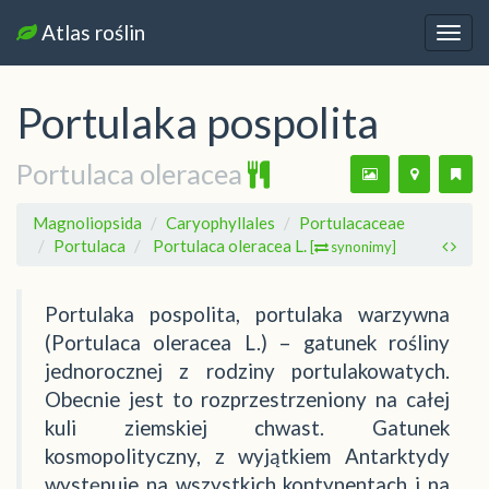
Atlas roślin
Nawi
Portulaka pospolita
Portulaca oleracea
Magnoliopsida
Caryophyllales
Portulacaceae
Portulaca
Portulaca oleracea L.
[
synonimy]
Portulaka pospolita, portulaka warzywna
(Portulaca oleracea L.) – gatunek rośliny
jednorocznej z rodziny portulakowatych.
Obecnie jest to rozprzestrzeniony na całej
kuli ziemskiej chwast. Gatunek
kosmopolityczny, z wyjątkiem Antarktydy
występuje na wszystkich kontynentach i na