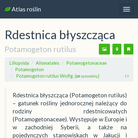
Atlas roślin
Nawi
Rdestnica błyszcząca
Potamogeton rutilus
Liliopsida
Alismatales
Potamogetonaceae
Potamogeton
Potamogeton rutilus Wolfg.
[
synonimy]
Rdestnica błyszcząca (Potamogeton rutilus)
– gatunek rośliny jednorocznej należący do
rodziny rdestnicowatych
(Potamogetonaceae). Występuje w Europie i
w zachodniej Syberii, a także na
pojedynczych stanowiskach w Jakucji i