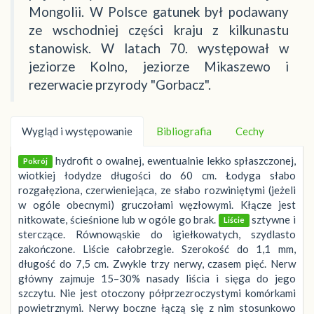
Mongolii. W Polsce gatunek był podawany
ze wschodniej części kraju z kilkunastu
stanowisk. W latach 70. występował w
jeziorze Kolno, jeziorze Mikaszewo i
rezerwacie przyrody "Gorbacz".
Wygląd i występowanie
Bibliografia
Cechy
hydrofit o owalnej, ewentualnie lekko spłaszczonej,
Pokrój
wiotkiej łodydze długości do 60 cm. Łodyga słabo
rozgałęziona, czerwieniejąca, ze słabo rozwiniętymi (jeżeli
w ogóle obecnymi) gruczołami węzłowymi. Kłącze jest
nitkowate, ścieśnione lub w ogóle go brak.
sztywne i
Liście
sterczące. Równowąskie do igiełkowatych, szydlasto
zakończone. Liście całobrzegie. Szerokość do 1,1 mm,
długość do 7,5 cm. Zwykle trzy nerwy, czasem pięć. Nerw
główny zajmuje 15–30% nasady liścia i sięga do jego
szczytu. Nie jest otoczony półprzezroczystymi komórkami
powietrznymi. Nerwy boczne łączą się z nim stosunkowo