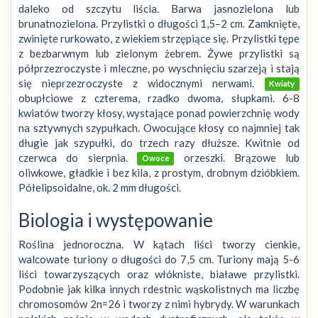
daleko od szczytu liścia. Barwa jasnozielona lub
brunatnozielona. Przylistki o długości 1,5–2 cm. Zamknięte,
zwinięte rurkowato, z wiekiem strzępiące się. Przylistki tępe
z bezbarwnym lub zielonym żebrem. Żywe przylistki są
półprzezroczyste i mleczne, po wyschnięciu szarzeją i stają
się nieprzezroczyste z widocznymi nerwami.
Kwiaty
obupłciowe z czterema, rzadko dwoma, słupkami. 6-8
kwiatów tworzy kłosy, wystające ponad powierzchnię wody
na sztywnych szypułkach. Owocujące kłosy co najmniej tak
długie jak szypułki, do trzech razy dłuższe. Kwitnie od
czerwca do sierpnia.
orzeszki. Brązowe lub
Owoce
oliwkowe, gładkie i bez kila, z prostym, drobnym dzióbkiem.
Półelipsoidalne, ok. 2 mm długości.
Biologia i występowanie
Roślina jednoroczna. W kątach liści tworzy cienkie,
walcowate turiony o długości do 7,5 cm. Turiony mają 5-6
liści towarzyszących oraz włókniste, białawe przylistki.
Podobnie jak kilka innych rdestnic wąskolistnych ma liczbę
chromosomów 2n=26 i tworzy z nimi hybrydy. W warunkach