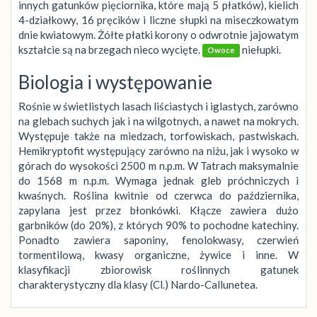
innych gatunków pięciornika, które mają 5 płatków), kielich
4-działkowy, 16 pręcików i liczne słupki na miseczkowatym
dnie kwiatowym. Żółte płatki korony o odwrotnie jajowatym
kształcie są na brzegach nieco wycięte.
niełupki.
Owoce
Biologia i występowanie
Rośnie w świetlistych lasach liściastych i iglastych, zarówno
na glebach suchych jak i na wilgotnych, a nawet na mokrych.
Występuje także na miedzach, torfowiskach, pastwiskach.
Hemikryptofit występujący zarówno na niżu, jak i wysoko w
górach do wysokości 2500 m n.p.m. W Tatrach maksymalnie
do 1568 m n.p.m. Wymaga jednak gleb próchniczych i
kwaśnych. Roślina kwitnie od czerwca do października,
zapylana jest przez błonkówki. Kłącze zawiera dużo
garbników (do 20%), z których 90% to pochodne katechiny.
Ponadto zawiera saponiny, fenolokwasy, czerwień
tormentilową, kwasy organiczne, żywice i inne. W
klasyfikacji zbiorowisk roślinnych gatunek
charakterystyczny dla klasy (Cl.) Nardo-Callunetea.