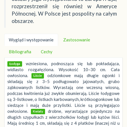
rozprzestrzenił się również w Ameryce
Północnej. W Polsce jest pospolity na całym
obszarze.
Wygląd i występowanie
Zastosowanie
Bibliografia
Cechy
wzniesiona, podnosząca się lub pokładająca,
Łodyga
widlasto rozgałęziona. Wysokość 10–30 cm. Cała
owłosiona.
odziomkowe mają długie ogonki i
Liście
składają się z 3–5 podługowato jajowatych, grubo
ząbkowanych listków. Wyrastają one wczesną wiosną,
podczas kwitnienia już zwykle obumierają. Liście łodygowe
są 3-listkowe, o listkach karbowanych, krótkoogonkowe lub
siedzące i mają duże przylistki. Liście są przylegająco
owłosione.
drobne, wyrastające pojedynczo na
Kwiaty
długich szypułkach z wierzchołków łodygi lub kątów liści.
Mają średnicę 1 cm, składają się z 4 płatków (inaczej niż u