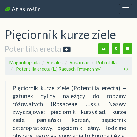
Atlas roślin
Nawi
Pięciornik kurze ziele
Potentilla erecta
Magnoliopsida
Rosales
Rosaceae
Potentilla
Potentilla erecta (L.) Raeusch.
[
synonimy]
Pięciornik kurze ziele (Potentilla erecta) –
gatunek byliny należący do rodziny
różowatych (Rosaceae Juss.). Nazwy
zwyczajowe: pięciornik kurzyślad, kurze
ziele, panieński korzeń, pięciornik
czteropłatkowy, pięciornik leśny. Rodzime
obszary jego występowania to Europa i Azja,