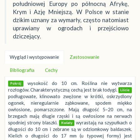
południowej Europy po północną Afrykę,
Krym i Azję Mniejszą. W Polsce w stanie
dzikim uznany za wymarły, często natomiast
uprawiany w ogrodach i przejściowo
dziczejący.
Wygląd i występowanie
Zastosowanie
Bibliografia
Cechy
wysokość do 10 cm. Roślina nie wytwarza
Pokrój
rozłogów. Charakterystyczną cechą jest brak łodygi.
Liście
podługowate, klinowato zwężone w krótki, oskrzydlony
ogonek, nieregularnie ząbkowane, spodem miękko
owłosione, pomarszczone. Mają długość 5–20 cm, na
brzegach mają długie rzęski i są owłosione na nerwach
spodniej strony blaszki.
wyrastają na szypułkach o
Kwiaty
długości do 10 cm i zebrane są w odziomkowy baldaszek.
Kielich o długości do 17 mm (u typowej formy) jest