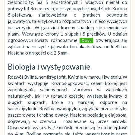
zielonożółty, ma 5 zaostrzonych i wciętych niemal do
połowy łatek o ostrych, oskrzydlonych krawędziach. Korona
5-płatkowa, siarkowożółta o płatkach odwrotnie
jajowatych, talerzykowato rozpostartych i nieco wyciętych
na szczycie. W gardzieli korony znajdują się ciemniejsze
plamy. Wewnątrz korony 1 słupek i 5 pręcików. U odmian
ogrodowych kwiaty różnobarwne
otwierająca się
Owoc
ząbkami na szczycie jajowata torebka krótsza od kielicha.
Nasiona o długości ok. 2,5 mm.
Biologia i występowanie
Rozwój Bylina, hemikryptofit. Kwitnie w marcu i kwietniu. W
kwiatach występuje Różnosłupkowość, celem której jest
zapobieganie samopylności. Zarówno w warunkach
naturalnych, jak i w uprawie częściej występują kwiaty o
długich słupkach, które są bardziej odporne na
samozapylenie. Roślina owadopylna, zapylana przez motyle,
pszczołowate i drobne owady. Nasiona posiadają elajosom,
dojrzewają w czerwcu i rozsiewane są przez mrówki.
Obserwacje wykazały, że mrówki przenoszą je na odległość
do 4 m. Roślina rozmnaża się także wegetatywnie przez