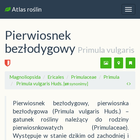
Atlas roślin
Nawi
Pierwiosnek
bezłodygowy
Primula vulgaris
Magnoliopsida
Ericales
Primulaceae
Primula
Primula vulgaris Huds.
[
synonimy]
Pierwiosnek bezłodygowy, pierwiosnka
bezłodygowa (Primula vulgaris Huds.) –
gatunek rośliny należący do rodziny
pierwiosnkowatych (Primulaceae).
Występuje w stanie dzikim od zachodniej i