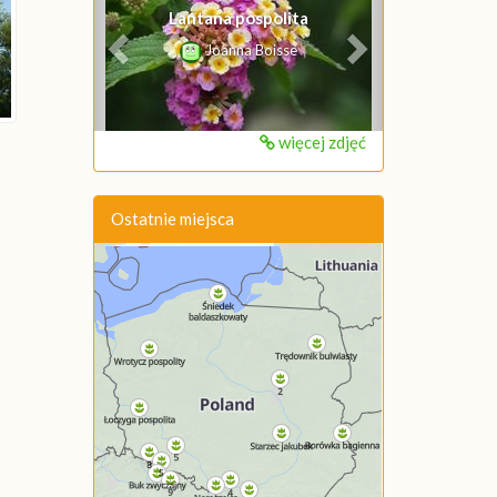
Lantana pospolita
Joanna Boisse
więcej zdjęć
Ostatnie miejsca