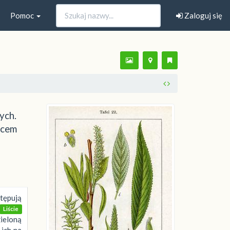
Pomoc
Zaloguj się
ych.
ńcem
tępują
Liście
ieloną
 ich na