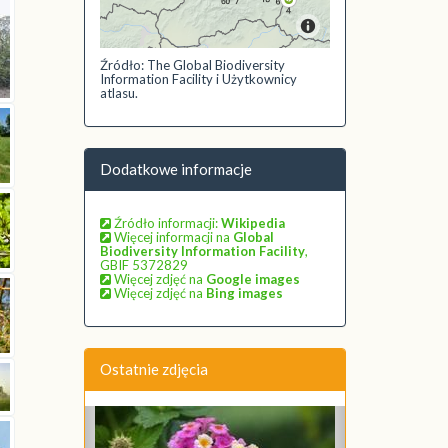
Źródło: The Global Biodiversity
Information Facility i Użytkownicy
atlasu.
Dodatkowe informacje
Źródło informacji:
Wikipedia
Więcej informacji na
Global
Biodiversity Information Facility
,
GBIF 5372829
Więcej zdjęć na
Google images
Więcej zdjęć na
Bing images
Ostatnie zdjęcia
Poprzednie
Następne