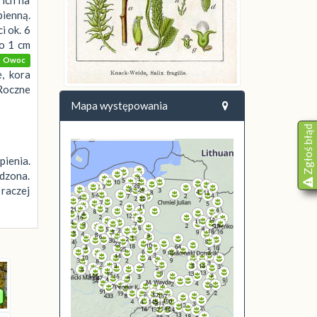
pienną.
i ok. 6
 o 1 cm
Owoc
, kora
 Roczne
Mapa występowania
Zgłoś błąd
ienia.
adzona.
raczej