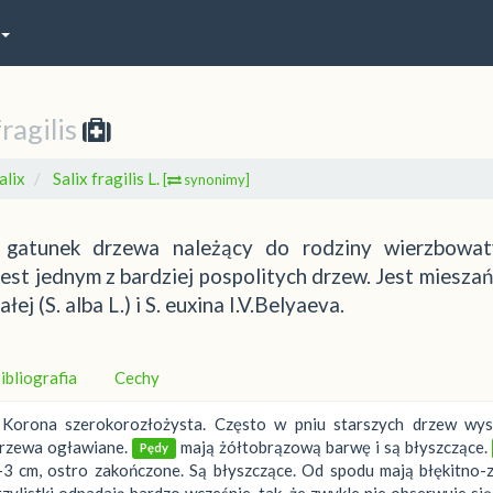
fragilis
alix
Salix fragilis L.
[
synonimy]
 – gatunek drzewa należący do rodziny wierzbowat
jest jednym z bardziej pospolitych drzew. Jest miesza
j (S. alba L.) i S. euxina I.V.Belyaeva.
ibliografia
Cechy
orona szerokorozłożysta. Często w pniu starszych drzew wys
drzewa ogławiane.
mają żółtobrązową barwę i są błyszczące.
Pędy
3 cm, ostro zakończone. Są błyszczące. Od spodu mają błękitno-z
zylistki odpadają bardzo wcześnie, tak, że zwykle nie obserwuje się