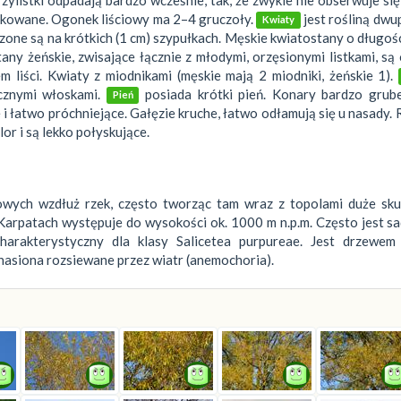
iłkowane. Ogonek liściowy ma 2–4 gruczoły.
jest rośliną dwu
Kwiaty
zone są na krótkich (1 cm) szypułkach. Męskie kwiatostany o długośc
tany żeńskie, zwisające łącznie z młodymi, orzęsionymi listkami, są
 liści. Kwiaty z miodnikami (męskie mają 2 miodniki, żeńskie 1).
cznymi włoskami.
posiada krótki pień. Konary bardzo grube
Pień
 łatwo próchniejące. Gałęzie kruche, łatwo odłamują się u nasady.
or i są lekko połyskujące.
owych wzdłuż rzek, często tworząc tam wraz z topolami duże skup
arpatach występuje do wysokości ok. 1000 m n.p.m. Często jest s
charakterystyczny dla klasy Salicetea purpureae. Jest drzewem 
nasiona rozsiewane przez wiatr (anemochoria).