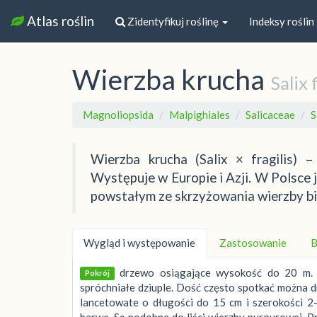
Atlas roślin
Zidentyfikuj roślinę
Indeksy roślin
Wierzba krucha
Salix 
Magnoliopsida
Malpighiales
Salicaceae
S
Wierzba krucha (Salix × fragilis)
Występuje w Europie i Azji. W Polsce 
powstałym ze skrzyżowania wierzby białe
Wygląd i występowanie
Zastosowanie
B
drzewo osiągające wysokość do 20 m. K
Pokrój
spróchniałe dziuple. Dość często spotkać można 
lancetowate o długości do 15 cm i szerokości 2–
barwę. Są podobne do liści wierzby purpurowej. Pr