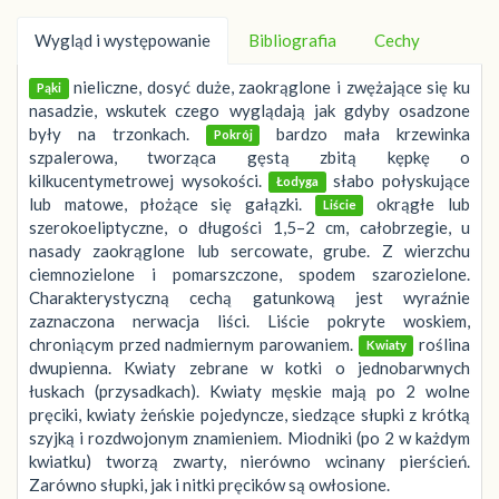
Wygląd i występowanie
Bibliografia
Cechy
nieliczne, dosyć duże, zaokrąglone i zwężające się ku
Pąki
nasadzie, wskutek czego wyglądają jak gdyby osadzone
były na trzonkach.
bardzo mała krzewinka
Pokrój
szpalerowa, tworząca gęstą zbitą kępkę o
kilkucentymetrowej wysokości.
słabo połyskujące
Łodyga
lub matowe, płożące się gałązki.
okrągłe lub
Liście
szerokoeliptyczne, o długości 1,5–2 cm, całobrzegie, u
nasady zaokrąglone lub sercowate, grube. Z wierzchu
ciemnozielone i pomarszczone, spodem szarozielone.
Charakterystyczną cechą gatunkową jest wyraźnie
zaznaczona nerwacja liści. Liście pokryte woskiem,
chroniącym przed nadmiernym parowaniem.
roślina
Kwiaty
dwupienna. Kwiaty zebrane w kotki o jednobarwnych
łuskach (przysadkach). Kwiaty męskie mają po 2 wolne
pręciki, kwiaty żeńskie pojedyncze, siedzące słupki z krótką
szyjką i rozdwojonym znamieniem. Miodniki (po 2 w każdym
kwiatku) tworzą zwarty, nierówno wcinany pierścień.
Zarówno słupki, jak i nitki pręcików są owłosione.