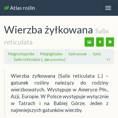
Atlas roślin
Nawi
Wierzba żyłkowana
Salix
reticulata
Magnoliopsida
Malpighiales
Salicaceae
Salix
Salix reticulata L.
[
synonimy]
Wierzba żyłkowana (Salix reticulata L.) –
gatunek rośliny należący do rodziny
wierzbowatych. Występuje w Ameryce Płn.,
Azji, Europie. W Polsce występuje wyłącznie
w Tatrach i na Babiej Górze. Jeden z
najmniejszych gatunków wierzby.