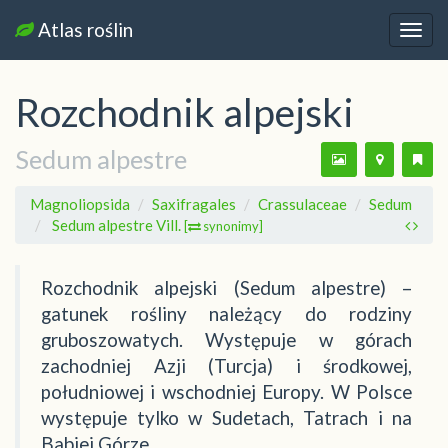
Atlas roślin
Nawi
Rozchodnik alpejski
Sedum alpestre
Magnoliopsida
Saxifragales
Crassulaceae
Sedum
Sedum alpestre Vill.
[
synonimy]
Rozchodnik alpejski (Sedum alpestre) –
gatunek rośliny należący do rodziny
gruboszowatych. Występuje w górach
zachodniej Azji (Turcja) i środkowej,
południowej i wschodniej Europy. W Polsce
występuje tylko w Sudetach, Tatrach i na
Babiej Górze.