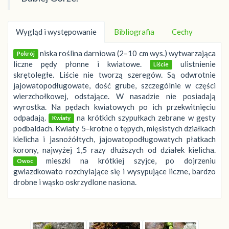
Wygląd i występowanie
Bibliografia
Cechy
niska roślina darniowa (2–10 cm wys.) wytwarzająca
Pokrój
liczne pędy płonne i kwiatowe.
ulistnienie
Liście
skrętoległe. Liście nie tworzą szeregów. Są odwrotnie
jajowatopodługowate, dość grube, szczególnie w części
wierzchołkowej, odstające. W nasadzie nie posiadają
wyrostka. Na pędach kwiatowych po ich przekwitnięciu
odpadają.
na krótkich szypułkach zebrane w gęsty
Kwiaty
podbaldach. Kwiaty 5–krotne o tępych, mięsistych działkach
kielicha i jasnożółtych, jajowatopodługowatych płatkach
korony, najwyżej 1,5 razy dłuższych od działek kielicha.
mieszki na krótkiej szyjce, po dojrzeniu
Owoc
gwiazdkowato rozchylające się i wysypujące liczne, bardzo
drobne i wąsko oskrzydlone nasiona.