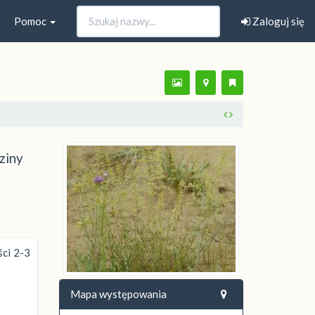
Pomoc
Zaloguj się
ziny
ści 2-3
Mapa występowania