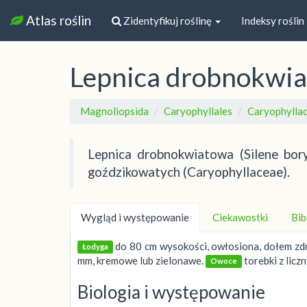
Atlas roślin
Zidentyfikuj roślinę
Indeksy roślin
Lepnica drobnokwi
Magnoliopsida
Caryophyllales
Caryophylla
Lepnica drobnokwiatowa (Silene bory
goździkowatych (Caryophyllaceae).
Wygląd i występowanie
Ciekawostki
Bib
do 80 cm wysokości, owłosiona, dołem zdr
Łodyga
mm, kremowe lub zielonawe.
torebki z licz
Owoce
Biologia i występowanie