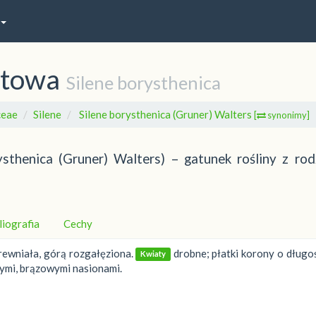
atowa
Silene borysthenica
ceae
Silene
Silene borysthenica (Gruner) Walters
[
synonimy]
sthenica (Gruner) Walters) – gatunek rośliny z rod
liografia
Cechy
ewniała, górą rozgałęziona.
drobne; płatki korony o długo
Kwiaty
nymi, brązowymi nasionami.