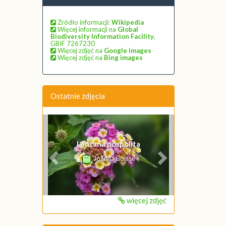
Źródło informacji:
Wikipedia
Więcej informacji na
Global
Biodiversity Information Facility
,
GBIF 7267230
Więcej zdjęć na
Google images
Więcej zdjęć na
Bing images
Ostatnie zdjęcia
Poprzednie
Następne
Lantana pospolita
Joanna Boisse
więcej zdjęć