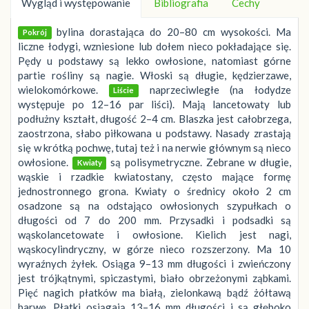
Wygląd i występowanie
Bibliografia
Cechy
bylina dorastająca do 20–80 cm wysokości. Ma
Pokrój
liczne łodygi, wzniesione lub dołem nieco pokładające się.
Pędy u podstawy są lekko owłosione, natomiast górne
partie rośliny są nagie. Włoski są długie, kędzierzawe,
wielokomórkowe.
naprzeciwległe (na łodydze
Liście
występuje po 12–16 par liści). Mają lancetowaty lub
podłużny kształt, długość 2–4 cm. Blaszka jest całobrzega,
zaostrzona, słabo piłkowana u podstawy. Nasady zrastają
się w krótką pochwę, tutaj też i na nerwie głównym są nieco
owłosione.
są polisymetryczne. Zebrane w długie,
Kwiaty
wąskie i rzadkie kwiatostany, często mające formę
jednostronnego grona. Kwiaty o średnicy około 2 cm
osadzone są na odstająco owłosionych szypułkach o
długości od 7 do 200 mm. Przysadki i podsadki są
wąskolancetowate i owłosione. Kielich jest nagi,
wąskocylindryczny, w górze nieco rozszerzony. Ma 10
wyraźnych żyłek. Osiąga 9–13 mm długości i zwieńczony
jest trójkątnymi, spiczastymi, biało obrzeżonymi ząbkami.
Pięć nagich płatków ma białą, zielonkawą bądź żółtawą
barwę. Płatki osiągają 13–16 mm długości i są głęboko