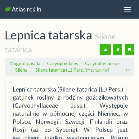
Atlas roślin
Nawi
Lepnica tatarska
Silene
tatarica
Magnoliopsida
Caryophyllales
Caryophyllaceae
Silene
Silene tatarica (L.) Pers.
[
synonimy]
Lepnica tatarska (Silene tatarica (L.) Pers.) –
gatunek rośliny z rodziny goździkowatych
(Caryophyllaceae Juss.). Występuje
naturalnie w północnej części Niemiec, w
Polsce, Norwegii, Szwecji, Finlandii oraz
Rosji (aż po Syberię). W Polsce jest
gatunkiem rzadko występującym. Rośnie