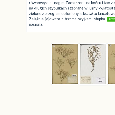
równowąskie i nagie. Zaostrzone na końcu i tam z 
na długich szypułkach i zebrane w luźny kwiatosta
zielone z brzegiem obłonionym, kształtu lancetowa
Zalążnia jajowata z trzema szyjkami słupka.
Owo
nasiona.