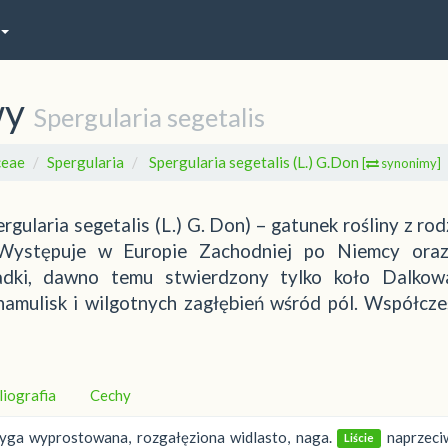
wy
Spergularia segetalis
ceae
Spergularia
Spergularia segetalis (L.) G.Don
[
synonimy]
gularia segetalis (L.) G. Don) – gatunek rośliny z rod
. Występuje w Europie Zachodniej po Niemcy ora
zadki, dawno temu stwierdzony tylko koło Dalko
namulisk i wilgotnych zagłębień wśród pól. Współcze
liografia
Cechy
yga wyprostowana, rozgałęziona widlasto, naga.
naprzeciw
Liście