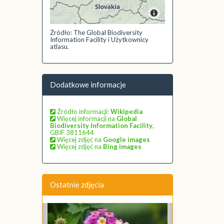
Źródło: The Global Biodiversity
Information Facility i Użytkownicy
atlasu.
Dodatkowe informacje
Źródło informacji:
Wikipedia
Więcej informacji na
Global
Biodiversity Information Facility
,
GBIF 3811644
Więcej zdjęć na
Google images
Więcej zdjęć na
Bing images
Ostatnie zdjęcia
Poprzednie
Następne