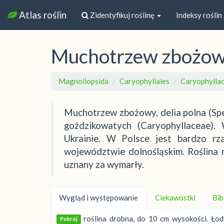
Atlas roślin
Zidentyfikuj roślinę
Indeksy roślin
Muchotrzew zbożo
Magnoliopsida
Caryophyllales
Caryophylla
Muchotrzew zbożowy, delia polna (Sper
goździkowatych (Caryophyllaceae)
Ukrainie. W Polsce jest bardzo r
województwie dolnośląskim. Roślina 
uznany za wymarły.
Wygląd i występowanie
Ciekawostki
Bib
roślina drobna, do 10 cm wysokości. Łod
Pokrój