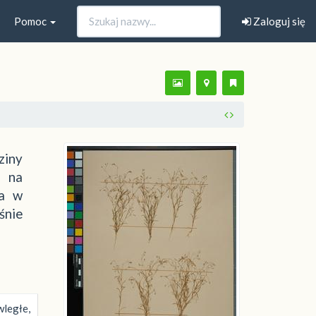
Pomoc
Zaloguj się
ziny
z na
wa w
śnie
ległe,