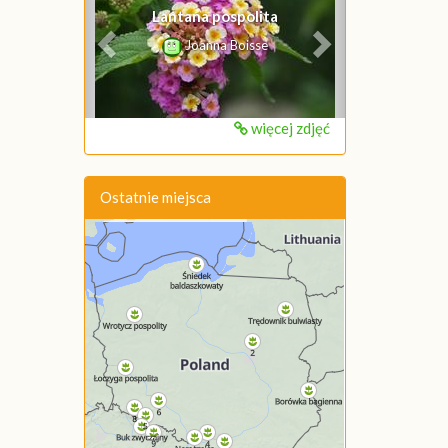
Lantana pospolita
Joanna Boisse
więcej zdjęć
Ostatnie miejsca