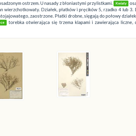
osadzonym ostrzem. U nasady z błoniastymi przylistkami.
os
Kwiaty
n wierzchotkowaty. Działek, płatków i pręcików 5, rzadko 4 lub 3. 
tojajowatego, zaostrzone. Płatki drobne, sięgają do połowy działek,
torebka otwierająca się trzema klapami i zawierająca liczne,
ce