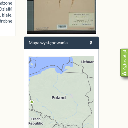
adzone
Działki
 białe.
 drobne
Mapa występowania
Zgłoś błąd