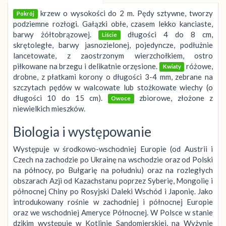
krzew o wysokości do 2 m. Pędy sztywne, tworzy
Pokrój
podziemne rozłogi. Gałązki obłe, czasem lekko kanciaste,
barwy żółtobrązowej.
długości 4 do 8 cm,
Liście
skrętoległe, barwy jasnozielonej, pojedyncze, podłużnie
lancetowate, z zaostrzonym wierzchołkiem, ostro
piłkowane na brzegu i delikatnie orzęsione.
różowe,
Kwiaty
drobne, z płatkami korony o długości 3-4 mm, zebrane na
szczytach pędów w walcowate lub stożkowate wiechy (o
długości 10 do 15 cm).
zbiorowe, złożone z
Owoce
niewielkich mieszków.
Biologia i występowanie
Występuje w środkowo-wschodniej Europie (od Austrii i
Czech na zachodzie po Ukrainę na wschodzie oraz od Polski
na północy, po Bułgarię na południu) oraz na rozległych
obszarach Azji od Kazachstanu poprzez Syberię, Mongolię i
północnej Chiny po Rosyjski Daleki Wschód i Japonię. Jako
introdukowany rośnie w zachodniej i północnej Europie
oraz we wschodniej Ameryce Północnej. W Polsce w stanie
dzikim występuje w Kotlinie Sandomierskiej, na Wyżynie