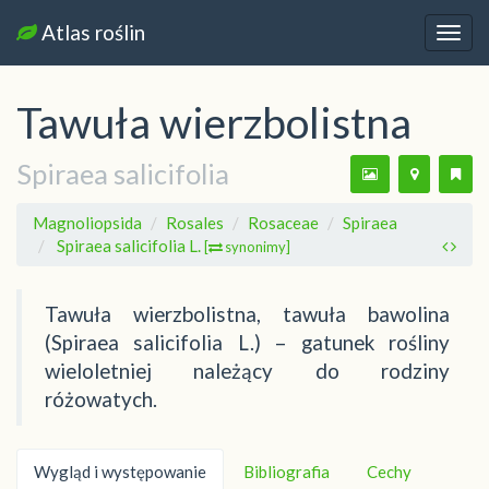
Atlas roślin
Nawi
Tawuła wierzbolistna
Spiraea salicifolia
Magnoliopsida
Rosales
Rosaceae
Spiraea
Spiraea salicifolia L.
[
synonimy]
Tawuła wierzbolistna, tawuła bawolina
(Spiraea salicifolia L.) – gatunek rośliny
wieloletniej należący do rodziny
różowatych.
Wygląd i występowanie
Bibliografia
Cechy