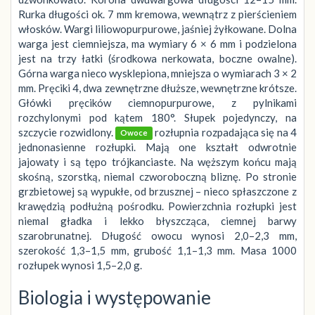
Rurka długości ok. 7 mm kremowa, wewnątrz z pierścieniem
włosków. Wargi liliowopurpurowe, jaśniej żyłkowane. Dolna
warga jest ciemniejsza, ma wymiary 6 × 6 mm i podzielona
jest na trzy łatki (środkowa nerkowata, boczne owalne).
Górna warga nieco wysklepiona, mniejsza o wymiarach 3 × 2
mm. Pręciki 4, dwa zewnętrzne dłuższe, wewnętrzne krótsze.
Główki pręcików ciemnopurpurowe, z pylnikami
rozchylonymi pod kątem 180°. Słupek pojedynczy, na
szczycie rozwidlony.
rozłupnia rozpadająca się na 4
Owoce
jednonasienne rozłupki. Mają one kształt odwrotnie
jajowaty i są tępo trójkanciaste. Na węższym końcu mają
skośną, szorstką, niemal czworoboczną bliznę. Po stronie
grzbietowej są wypukłe, od brzusznej – nieco spłaszczone z
krawędzią podłużną pośrodku. Powierzchnia rozłupki jest
niemal gładka i lekko błyszcząca, ciemnej barwy
szarobrunatnej. Długość owocu wynosi 2,0–2,3 mm,
szerokość 1,3–1,5 mm, grubość 1,1–1,3 mm. Masa 1000
rozłupek wynosi 1,5–2,0 g.
Biologia i występowanie