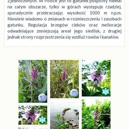
Zjednoczonych. W Polsce jest to gatunek pospolity niemal
na całym obszarze, tylko w górach występuje rzadziej,
sporadycznie przekraczając wysokość 1000 m n.p.m.
Niewiele wiadomo o zmianach w rozmieszczeniu i zasobach
gatunku. Regulacja brzegów cieków oraz melioracje
odwadniające zmniejszają areał jego siedlisk, z drugiej
jednak strony rozprzestrzenia się wzdłuż rowów i kanałów.