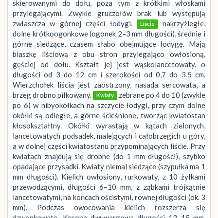
skierowanymi do dołu, poza tym z krótkimi włoskami
przylegającymi. Zwykle gruczołów brak lub występują
zwłaszcza w górnej części łodygi.
nakrzyżległe,
Liście
dolne krótkoogonkowe (ogonek 2–3 mm długości), średnie i
górne siedzące, czasem słabo obejmujące łodygę. Mają
blaszkę liściową z obu stron przylegająco owłosioną,
gęściej od dołu. Kształt jej jest wąskolancetowaty, o
długości od 3 do 12 cm i szerokości od 0,7 do 3,5 cm.
Wierzchołek liścia jest zaostrzony, nasada sercowata, a
brzeg drobno piłkowany.
zebrane po 4 do 10 (zwykle
Kwiaty
po 6) w nibyokółkach na szczycie łodygi, przy czym dolne
okółki są odległe, a górne ścieśnione, tworząc kwiatostan
kłosokształtny. Okółki wyrastają w kątach zielonych,
lancetowatych podsadek, malejących i całobrzegich u góry,
a w dolnej części kwiatostanu przypominających liście. Przy
kwiatach znajdują się drobne (do 1 mm długości), szybko
opadające przysadki. Kwiaty niemal siedzące (szypułka ma 1
mm długości). Kielich owłosiony, rurkowaty, z 10 żyłkami
przewodzącymi, długości 6–10 mm, z ząbkami trójkątnie
lancetowatymi, na końcach ościstymi, równej długości (ok. 3
mm). Podczas owocowania kielich rozszerza się
dzwonkowato. Korona dwuwargowa długości 12–15 mm.