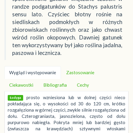
randze podgatunków do Stachys palustris
sensu lato. Czyściec błotny rośnie na
siedliskach podmokłych w różnych
zbiorowiskach roślinnych oraz jako chwast
wśród roślin okopowych. Dawniej gatunek
ten wykorzystywany był jako roślina jadalna,
paszowa i lecznicza.
Wygląd i występowanie
Zastosowanie
Ciekawostki
Bibliografia
Cechy
prosto wzniesiona lub w dolnej części nieco
Łodyga
pokładająca się, o wysokości od 30 do 120 cm, krótko
rozgałęziona w górnej części, zwykle silnie rozgałęziona od
dołu. Czterograniasta, jasnozielona, często od dołu
purpurowo nabiegła. Pokryta mniej lub bardziej gęsto
(zwłaszcza na krawędziach) sztywnymi włoskami