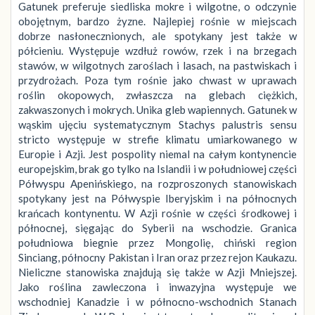
Gatunek preferuje siedliska mokre i wilgotne, o odczynie
obojętnym, bardzo żyzne. Najlepiej rośnie w miejscach
dobrze nasłonecznionych, ale spotykany jest także w
półcieniu. Występuje wzdłuż rowów, rzek i na brzegach
stawów, w wilgotnych zaroślach i lasach, na pastwiskach i
przydrożach. Poza tym rośnie jako chwast w uprawach
roślin okopowych, zwłaszcza na glebach ciężkich,
zakwaszonych i mokrych. Unika gleb wapiennych. Gatunek w
wąskim ujęciu systematycznym Stachys palustris sensu
stricto występuje w strefie klimatu umiarkowanego w
Europie i Azji. Jest pospolity niemal na całym kontynencie
europejskim, brak go tylko na Islandii i w południowej części
Półwyspu Apenińskiego, na rozproszonych stanowiskach
spotykany jest na Półwyspie Iberyjskim i na północnych
krańcach kontynentu. W Azji rośnie w części środkowej i
północnej, sięgając do Syberii na wschodzie. Granica
południowa biegnie przez Mongolię, chiński region
Sinciang, północny Pakistan i Iran oraz przez rejon Kaukazu.
Nieliczne stanowiska znajdują się także w Azji Mniejszej.
Jako roślina zawleczona i inwazyjna występuje we
wschodniej Kanadzie i w północno-wschodnich Stanach