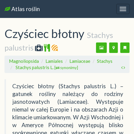
Atlas roślin
Nawi
Czyściec błotny
Stachys
palustris
Magnoliopsida
Lamiales
Lamiaceae
Stachys
Stachys palustris L.
[
synonimy]
Czyściec błotny (Stachys palustris L.) –
gatunek rośliny należący do rodziny
jasnotowatych (Lamiaceae). Występuje
niemal w całej Europie i na obszarach Azji o
klimacie umiarkowanym. W Azji Wschodniej i
w Ameryce Północnej występują blisko
spokrewnione gatunki włączane czasem w