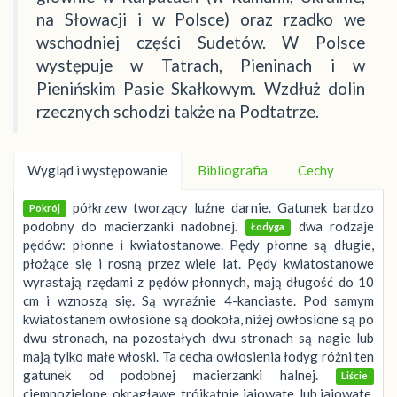
na Słowacji i w Polsce) oraz rzadko we
wschodniej części Sudetów. W Polsce
występuje w Tatrach, Pieninach i w
Pienińskim Pasie Skałkowym. Wzdłuż dolin
rzecznych schodzi także na Podtatrze.
Wygląd i występowanie
Bibliografia
Cechy
półkrzew tworzący luźne darnie. Gatunek bardzo
Pokrój
podobny do macierzanki nadobnej.
dwa rodzaje
Łodyga
pędów: płonne i kwiatostanowe. Pędy płonne są długie,
płożące się i rosną przez wiele lat. Pędy kwiatostanowe
wyrastają rzędami z pędów płonnych, mają długość do 10
cm i wznoszą się. Są wyraźnie 4-kanciaste. Pod samym
kwiatostanem owłosione są dookoła, niżej owłosione są po
dwu stronach, na pozostałych dwu stronach są nagie lub
mają tylko małe włoski. Ta cecha owłosienia łodyg różni ten
gatunek od podobnej macierzanki halnej.
Liście
ciemnozielone, okrągławe, trójkątnie jajowate, lub jajowate,