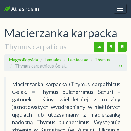
Atlas roślin
Nawi
Macierzanka karpacka
Thymus carpaticus
Magnoliopsida
Lamiales
Lamiaceae
Thymus
Thymus carpathicus Čelak.
Macierzanka karpacka (Thymus carpathicus
Čelak. ≡ Thymus pulcherrimus Schur) –
gatunek rośliny wieloletniej z rodziny
jasnotowatych wyodrębniany w niektórych
ujęciach lub utożsamiany z macierzanką
nadobną Thymus pulcherrimus. Występuje
głównie w Karpatach (w Rumunii, Ukrainie,