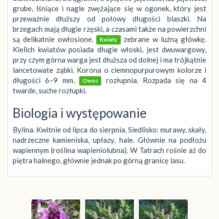
grube, lśniące i nagle zwężające się w ogonek, który jest
przeważnie dłuższy od połowy długości blaszki. Na
brzegach mają długie rzęski, a czasami także na powierzchni
są delikatnie owłosione.
zebrane w luźną główkę.
Kwiaty
Kielich kwiatów posiada długie włoski, jest dwuwargowy,
przy czym górna warga jest dłuższa od dolnej i ma trójkątnie
lancetowate ząbki. Korona o ciemnopurpurowym kolorze i
długości 6–9 mm.
rozłupnia. Rozpada się na 4
Owoc
twarde, suche rozłupki.
Biologia i występowanie
Bylina. Kwitnie od lipca do sierpnia. Siedlisko: murawy, skały,
nadrzeczne kamieniska, upłazy, hale. Głównie na podłożu
wapiennym (roślina wapieniolubna). W Tatrach rośnie aż do
piętra halnego, głównie jednak po górną granicę lasu.