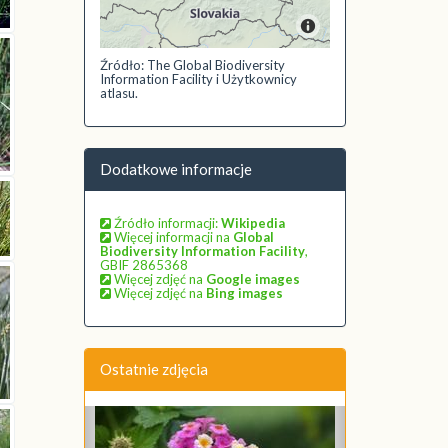
Źródło: The Global Biodiversity
Information Facility i Użytkownicy
atlasu.
Dodatkowe informacje
Źródło informacji:
Wikipedia
Więcej informacji na
Global
Biodiversity Information Facility
,
GBIF 2865368
Więcej zdjęć na
Google images
Więcej zdjęć na
Bing images
Ostatnie zdjęcia
Poprzednie
Następne