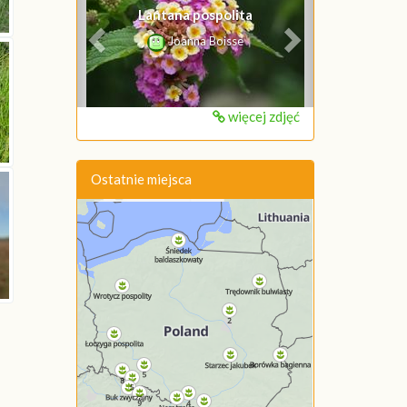
Lantana pospolita
Joanna Boisse
więcej zdjęć
Ostatnie miejsca