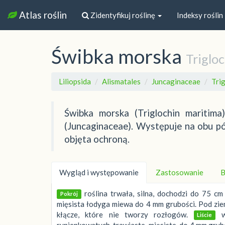
Atlas roślin
Zidentyfikuj roślinę
Indeksy roślin
Świbka morska
Triglo
Liliopsida
Alismatales
Juncaginaceae
Tri
Świbka morska (Triglochin maritim
(Juncaginaceae). Występuje na obu pół
objęta ochroną.
Wygląd i występowanie
Zastosowanie
B
roślina trwała, silna, dochodzi do 75 c
Pokrój
mięsista łodyga miewa do 4 mm grubości. Pod ziem
kłącze, które nie tworzy rozłogów.
ws
Liście
rynienkowatych, trawiaste, mięsiste, do 4 mm grub