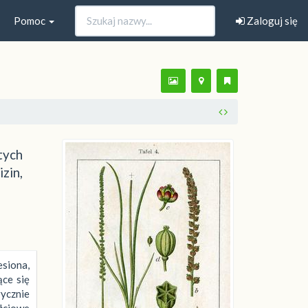
Pomoc
Zaloguj się
tych
zin,
siona,
ące się
ycznie
łciowe