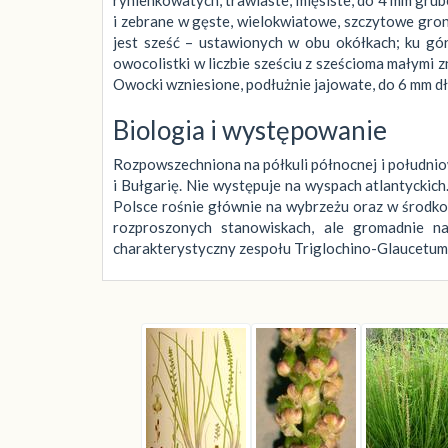
i zebrane w gęste, wielokwiatowe, szczytowe gron
jest sześć – ustawionych w obu okółkach; ku gór
owocolistki w liczbie sześciu z sześcioma małymi
Owocki wzniesione, podłużnie jajowate, do 6 mm dłu
Biologia i występowanie
Rozpowszechniona na półkuli północnej i południo
i Bułgarię. Nie występuje na wyspach atlantyckic
Polsce rośnie głównie na wybrzeżu oraz w środkowe
rozproszonych stanowiskach, ale gromadnie n
charakterystyczny zespołu Triglochino-Glaucetum 