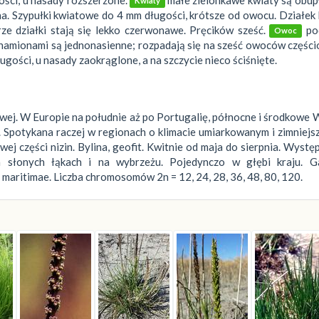
Kwiaty
a. Szypułki kwiatowe do 4 mm długości, krótsze od owocu. Działek
ze działki stają się lekko czerwonawe. Pręcików sześć.
po
Owoc
 znamionami są jednonasienne; rozpadają się na sześć owoców częśc
gości, u nasady zaokrąglone, a na szczycie nieco ściśnięte.
wej. W Europie na południe aż po Portugalię, północne i środkowe
h. Spotykana raczej w regionach o klimacie umiarkowanym i zimniej
j części nizin. Bylina, geofit. Kwitnie od maja do sierpnia. Wystę
a słonych łąkach i na wybrzeżu. Pojedynczo w głębi kraju. G
maritimae. Liczba chromosomów 2n = 12, 24, 28, 36, 48, 80, 120.