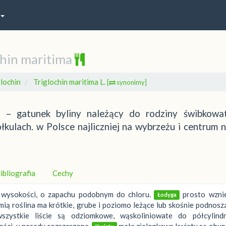
chin maritima
glochin
Triglochin maritima L.
[
synonimy]
a) – gatunek byliny należący do rodziny świbkowa
kulach. w Polsce najliczniej na wybrzeżu i centrum ni
ibliografia
Cechy
m wysokości, o zapachu podobnym do chloru.
prosto wznie
Łodyga
ią roślina ma krótkie, grube i poziomo leżące lub skośnie podnosz
zystkie liście są odziomkowe, wąskoliniowate do półcylindr
ości, u nasady rozszerzone.
małe zielonkawe kwiaty są obup