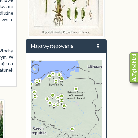
 kwiatu
dłużne
iowych.
Mapa występowania
 Włochy
Zgłoś błąd
szym. W
puje na
atunek