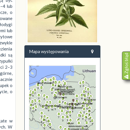
3–4 lub
cze, o
łkowane
 łodygi
ymi lub
zytowe
 zwykle
zienia
Mapa występowania
dki są
Zgłoś błąd
ypułki
ści 2–3
 górne,
nacznie
łupek o
ycie, o
gate w
nych. W