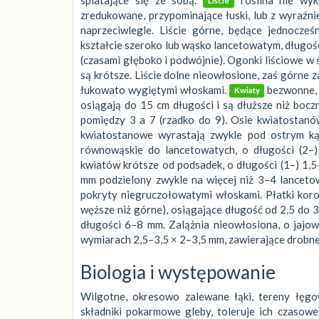
Liście
zredukowane, przypominające łuski, lub z wyraźn
naprzeciwlegle. Liście górne, będące jednocze
kształcie szeroko lub wąsko lancetowatym, długośc
(czasami głęboko i podwójnie). Ogonki liściowe w 
są krótsze. Liście dolne nieowłosione, zaś górne 
łukowato wygiętymi włoskami.
bezwonne, 
Kwiaty
osiągają do 15 cm długości i są dłuższe niż boczn
pomiędzy 3 a 7 (rzadko do 9). Osie kwiatostanó
kwiatostanowe wyrastają zwykle pod ostrym ką
równowąskie do lancetowatych, o długości (2–)
kwiatów krótsze od podsadek, o długości (1–) 1,5
mm podzielony zwykle na więcej niż 3–4 lancetowa
pokryty niegruczołowatymi włoskami. Płatki koro
węższe niż górne), osiągające długość od 2,5 do 3
długości 6–8 mm. Zalążnia nieowłosiona, o jajow
wymiarach 2,5–3,5 × 2–3,5 mm, zawierające drobne
Biologia i występowanie
Wilgotne, okresowo zalewane łąki, tereny łęgow
składniki pokarmowe gleby, toleruje ich czasowe