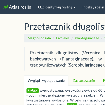
Atlas roślin
Zidentyfikuj roślinę
Indeksy roślin
Przetacznik długoli
Magnoliopsida
Lamiales
Plantaginaceae
Przetacznik długolistny (Veronica 
babkowatych (Plantaginaceae), w
trędownikowatych (Scrophulariaceae). 
Wygląd i występowanie
Zastosowanie
F
wyprostowana, wysokości zwykle od 60 do
Łodyga
(łodygi nierozgałęzione występują rzadziej). W
kwiatostanowej owłosiona. Włoski niegruczołowat
splatające się ze sobą.
roślina nie wyk