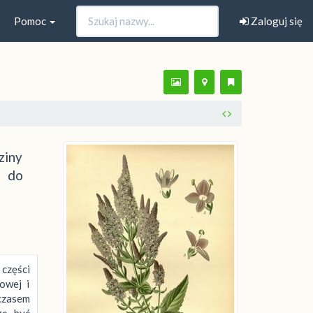
Pomoc
Zaloguj się
ziny
e do
części
owej i
 czasem
gą być