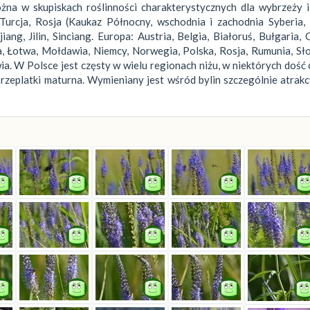
na w skupiskach roślinności charakterystycznych dla wybrzeży i 
urcja, Rosja (Kaukaz Północny, wschodnia i zachodnia Syberia, 
ang, Jilin, Sinciang. Europa: Austria, Belgia, Białoruś, Bułgaria, 
wa, Łotwa, Mołdawia, Niemcy, Norwegia, Polska, Rosja, Rumunia, Sł
. W Polsce jest częsty w wielu regionach niżu, w niektórych dość 
 przeplatki maturna. Wymieniany jest wśród bylin szczególnie atrak