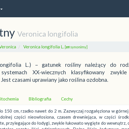
stny
Veronica longifolia
Veronica
Veronica longifolia L.
[
synonimy]
longifolia L.) – gatunek rośliny należący do rod
 systemach XX-wiecznych klasyfikowany zwykl
Jest czasami uprawiany jako roślina ozdobna.
itochemia
Bibliografia
Cechy
 150 cm, rzadko nawet do 2 m. Zazwyczaj rozgałęziona w górnej 
 dolnej części nieowłosiona, czasem drewniejąca, w części środk
e, przylegające do łodygi, zwykle łukowato wygięte do wewnątrz,
ształca rozety liści odziomkowych. Dolne liście łodygowe mo