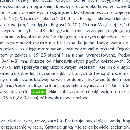
ie wykształconym ogonkiem i blaszką, ułożone okółkowo w liczbie 
śnie liśćmi podsadkowymi odgałęzień kwiatostanowych – pojedyn
i 5–15 (–20) cm i szerokości 1–3 (–4) cm. Brzegi ząbkowane lub pi
środkowej części łodygi o długości 6–10 (–15) mm. W górnej części
zazwyczaj pokryte rzadziej lub gęściej rozmieszczonymi, przylegając
zebrane w kwiatostany w formie grona, z których najdłuższe – szc
e, często nawet dwukrotnie. Ich liczba dla jednej łodygi waha się
w pokryte są niegruczołowatymi, zakrzywionymi włoskami. Odgałę
tem w zakresie 15–25 stopni i są niemal wyprostowane. Podsa
 3–4 (–8) mm, dłuższe od nierozwiniętych pąków kwiatowych. Sz
–3 (–5) mm i pokryte niegruczołowatymi włoskami. Kielich o długo
te, trójkątne lub rozwarte ząbki, z których dolne są dłuższe niż
ny o niebieskofioletowej barwie i podobnym kształcie (dolne niez
,5 mm. Pręciki o długości 5–6 mm, pylniki o wymiarach 2×0,8 mm. S
atym kształcie.
lekko spłaszczone torebki, wcięte na szcz
Owoce
 (0,9 × 0,7 × 0,3 mm), żółtawobrązowe nasiona.
e, okolice rzek, rowy, zarośla. Preferuje nasiąknięte wodą, bo
 przesuszanie w lecie. Gatunek unika miejsc całkowicie zacienio