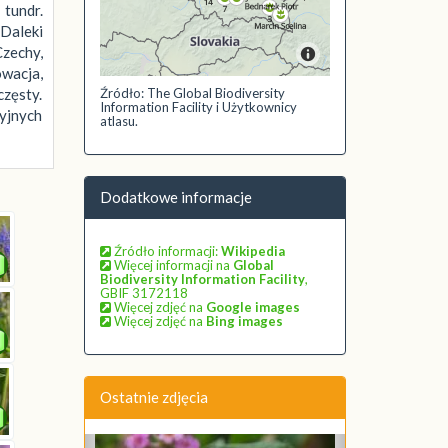
tundr.
Daleki
Czechy,
owacja,
częsty.
Źródło: The Global Biodiversity
Information Facility i Użytkownicy
cyjnych
atlasu.
Dodatkowe informacje
Źródło informacji:
Wikipedia
Więcej informacji na
Global
Biodiversity Information Facility
,
GBIF 3172118
Więcej zdjęć na
Google images
Więcej zdjęć na
Bing images
Ostatnie zdjęcia
Poprzednie
Następne