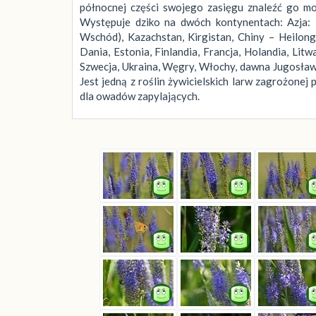
północnej części swojego zasięgu znaleźć go moż
Występuje dziko na dwóch kontynentach: Azja: T
Wschód), Kazachstan, Kirgistan, Chiny – Heilongji
Dania, Estonia, Finlandia, Francja, Holandia, Lit
Szwecja, Ukraina, Węgry, Włochy, dawna Jugosławia
Jest jedną z roślin żywicielskich larw zagrożonej
dla owadów zapylających.