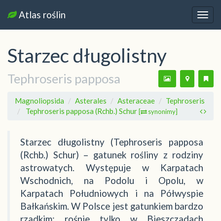
Atlas roślin
Nawi
Starzec długolistny
Tephroseris papposa
Magnoliopsida
Asterales
Asteraceae
Tephroseris
Tephroseris papposa (Rchb.) Schur
[
synonimy]
Starzec długolistny (Tephroseris papposa
(Rchb.) Schur) – gatunek rośliny z rodziny
astrowatych. Występuje w Karpatach
Wschodnich, na Podolu i Opolu, w
Karpatach Południowych i na Półwyspie
Bałkańskim. W Polsce jest gatunkiem bardzo
rzadkim; rośnie tylko w Bieszczadach