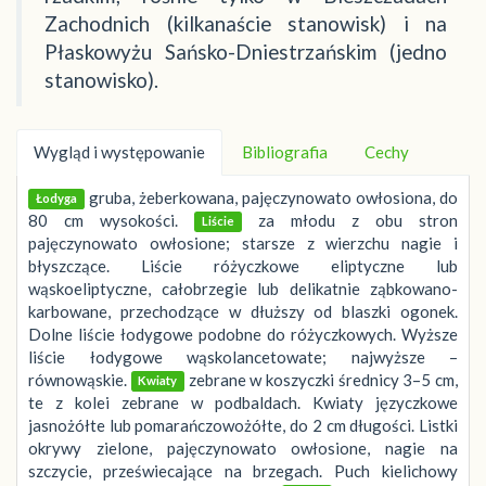
Zachodnich (kilkanaście stanowisk) i na
Płaskowyżu Sańsko-Dniestrzańskim (jedno
stanowisko).
Wygląd i występowanie
Bibliografia
Cechy
gruba, żeberkowana, pajęczynowato owłosiona, do
Łodyga
80 cm wysokości.
za młodu z obu stron
Liście
pajęczynowato owłosione; starsze z wierzchu nagie i
błyszczące. Liście różyczkowe eliptyczne lub
wąskoeliptyczne, całobrzegie lub delikatnie ząbkowano-
karbowane, przechodzące w dłuższy od blaszki ogonek.
Dolne liście łodygowe podobne do różyczkowych. Wyższe
liście łodygowe wąskolancetowate; najwyższe –
równowąskie.
zebrane w koszyczki średnicy 3–5 cm,
Kwiaty
te z kolei zebrane w podbaldach. Kwiaty języczkowe
jasnożółte lub pomarańczowożółte, do 2 cm długości. Listki
okrywy zielone, pajęczynowato owłosione, nagie na
szczycie, przeświecające na brzegach. Puch kielichowy