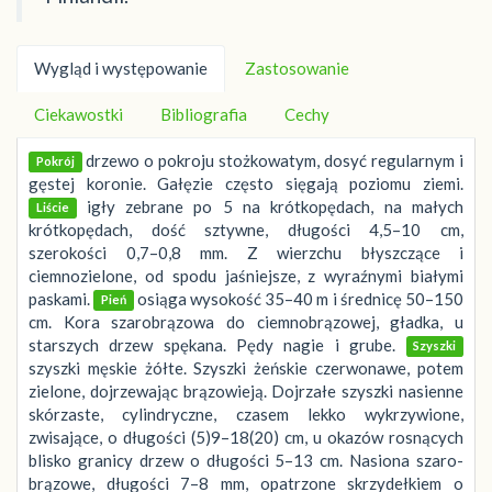
Wygląd i występowanie
Zastosowanie
Ciekawostki
Bibliografia
Cechy
drzewo o pokroju stożkowatym, dosyć regularnym i
Pokrój
gęstej koronie. Gałęzie często sięgają poziomu ziemi.
igły zebrane po 5 na krótkopędach, na małych
Liście
krótkopędach, dość sztywne, długości 4,5–10 cm,
szerokości 0,7–0,8 mm. Z wierzchu błyszczące i
ciemnozielone, od spodu jaśniejsze, z wyraźnymi białymi
paskami.
osiąga wysokość 35–40 m i średnicę 50–150
Pień
cm. Kora szarobrązowa do ciemnobrązowej, gładka, u
starszych drzew spękana. Pędy nagie i grube.
Szyszki
szyszki męskie żółte. Szyszki żeńskie czerwonawe, potem
zielone, dojrzewając brązowieją. Dojrzałe szyszki nasienne
skórzaste, cylindryczne, czasem lekko wykrzywione,
zwisające, o długości (5)9–18(20) cm, u okazów rosnących
blisko granicy drzew o długości 5–13 cm. Nasiona szaro-
brązowe, długości 7–8 mm, opatrzone skrzydełkiem o