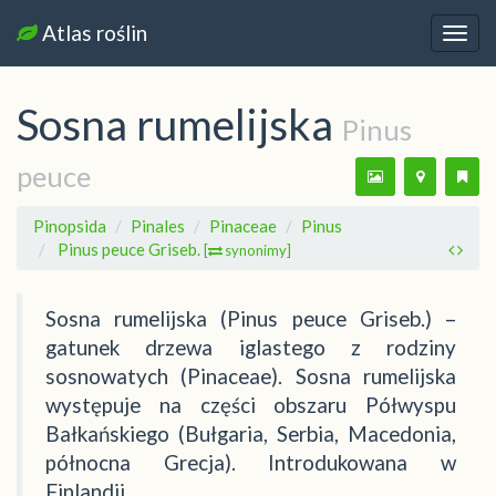
Atlas roślin
Nawi
Sosna rumelijska
Pinus
peuce
Pinopsida
Pinales
Pinaceae
Pinus
Pinus peuce Griseb.
[
synonimy]
Sosna rumelijska (Pinus peuce Griseb.) –
gatunek drzewa iglastego z rodziny
sosnowatych (Pinaceae). Sosna rumelijska
występuje na części obszaru Półwyspu
Bałkańskiego (Bułgaria, Serbia, Macedonia,
północna Grecja). Introdukowana w
Finlandii.