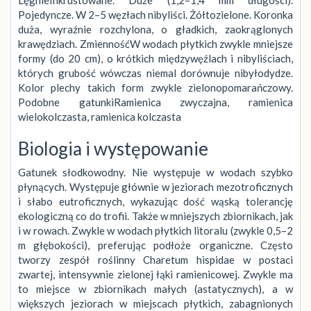
Pojedyncze. W 2–5 węzłach nibyliści. Żółtozielone. Koronka
duża, wyraźnie rozchylona, o gładkich, zaokrąglonych
krawędziach. ZmiennośćW wodach płytkich zwykle mniejsze
formy (do 20 cm), o krótkich międzywęźlach i nibyliściach,
których grubość wówczas niemal dorównuje nibyłodydze.
Kolor plechy takich form zwykle zielonopomarańczowy.
Podobne gatunkiRamienica zwyczajna, ramienica
wielokolczasta, ramienica kolczasta
Biologia i występowanie
Gatunek słodkowodny. Nie występuje w wodach szybko
płynących. Występuje głównie w jeziorach mezotroficznych
i słabo eutroficznych, wykazując dość wąską tolerancję
ekologiczną co do trofii. Także w mniejszych zbiornikach, jak
i w rowach. Zwykle w wodach płytkich litoralu (zwykle 0,5–2
m głębokości), preferując podłoże organiczne. Często
tworzy zespół roślinny Charetum hispidae w postaci
zwartej, intensywnie zielonej łąki ramienicowej. Zwykle ma
to miejsce w zbiornikach małych (astatycznych), a w
większych jeziorach w miejscach płytkich, zabagnionych