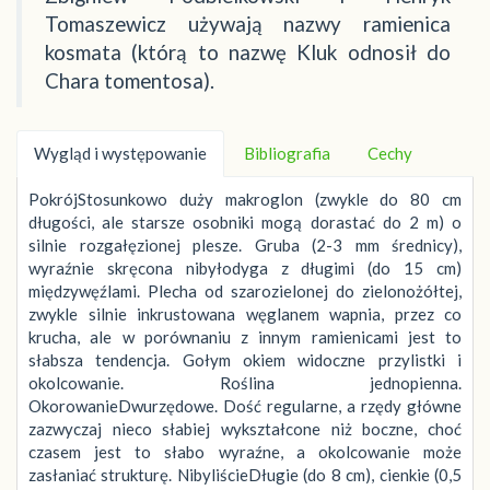
Tomaszewicz używają nazwy ramienica
kosmata (którą to nazwę Kluk odnosił do
Chara tomentosa).
Wygląd i występowanie
Bibliografia
Cechy
PokrójStosunkowo duży makroglon (zwykle do 80 cm
długości, ale starsze osobniki mogą dorastać do 2 m) o
silnie rozgałęzionej plesze. Gruba (2-3 mm średnicy),
wyraźnie skręcona nibyłodyga z długimi (do 15 cm)
międzywęźlami. Plecha od szarozielonej do zielonożółtej,
zwykle silnie inkrustowana węglanem wapnia, przez co
krucha, ale w porównaniu z innym ramienicami jest to
słabsza tendencja. Gołym okiem widoczne przylistki i
okolcowanie. Roślina jednopienna.
OkorowanieDwurzędowe. Dość regularne, a rzędy główne
zazwyczaj nieco słabiej wykształcone niż boczne, choć
czasem jest to słabo wyraźne, a okolcowanie może
zasłaniać strukturę. NibyliścieDługie (do 8 cm), cienkie (0,5