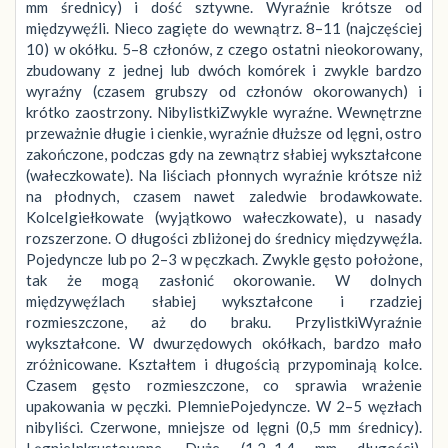
mm średnicy) i dość sztywne. Wyraźnie krótsze od
międzywęźli. Nieco zagięte do wewnątrz. 8–11 (najczęściej
10) w okółku. 5–8 członów, z czego ostatni nieokorowany,
zbudowany z jednej lub dwóch komórek i zwykle bardzo
wyraźny (czasem grubszy od członów okorowanych) i
krótko zaostrzony. NibylistkiZwykle wyraźne. Wewnętrzne
przeważnie długie i cienkie, wyraźnie dłuższe od lęgni, ostro
zakończone, podczas gdy na zewnątrz słabiej wykształcone
(wałeczkowate). Na liściach płonnych wyraźnie krótsze niż
na płodnych, czasem nawet zaledwie brodawkowate.
KolceIgiełkowate (wyjątkowo wałeczkowate), u nasady
rozszerzone. O długości zbliżonej do średnicy międzywęźla.
Pojedyncze lub po 2–3 w pęczkach. Zwykle gęsto położone,
tak że mogą zasłonić okorowanie. W dolnych
międzywęźlach słabiej wykształcone i rzadziej
rozmieszczone, aż do braku. PrzylistkiWyraźnie
wykształcone. W dwurzędowych okółkach, bardzo mało
zróżnicowane. Kształtem i długością przypominają kolce.
Czasem gęsto rozmieszczone, co sprawia wrażenie
upakowania w pęczki. PlemniePojedyncze. W 2–5 węzłach
nibyliści. Czerwone, mniejsze od lęgni (0,5 mm średnicy).
LęgnieInkrustowane. Duże (1,2–1,4 mm długości).