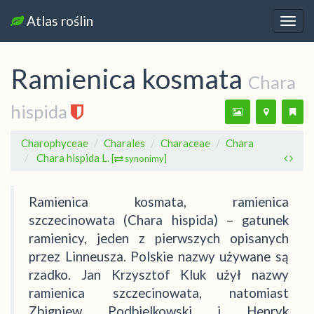
Atlas roślin
Nawi
Ramienica kosmata
Chara
hispida
Charophyceae
Charales
Characeae
Chara
Chara hispida L.
[
synonimy]
Ramienica kosmata, ramienica
szczecinowata (Chara hispida) – gatunek
ramienicy, jeden z pierwszych opisanych
przez Linneusza. Polskie nazwy używane są
rzadko. Jan Krzysztof Kluk użył nazwy
ramienica szczecinowata, natomiast
Zbigniew Podbielkowski i Henryk