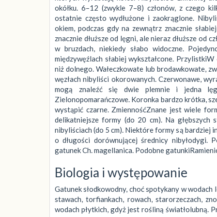
okółku. 6–12 (zwykle 7–8) członów, z czego ki
ostatnie często wydłużone i zaokrąglone. Nibyl
okiem, podczas gdy na zewnątrz znacznie słabie
znacznie dłuższe od lęgni, ale nieraz dłuższe od 
w bruzdach, niekiedy słabo widoczne. Pojedy
międzywęźlach słabiej wykształcone. PrzylistkiW
niż dolnego. Wałeczkowate lub brodawkowate, zwy
węzłach nibyliści okorowanych. Czerwonawe, wyra
mogą znaleźć się dwie plemnie i jedna lę
Zielonopomarańczowe. Koronka bardzo krótka, sze
wystąpić czarne. ZmiennośćZnane jest wiele form
delikatniejsze formy (do 20 cm). Na głębszych 
nibyliściach (do 5 cm). Niektóre formy są bardziej 
o długości dorównującej średnicy nibyłodygi.
gatunek Ch. magellanica. Podobne gatunkiRamieni
Biologia i występowanie
Gatunek słodkowodny, choć spotykany w wodach le
stawach, torfiankach, rowach, starorzeczach, zn
wodach płytkich, gdyż jest rośliną światłolubną. 