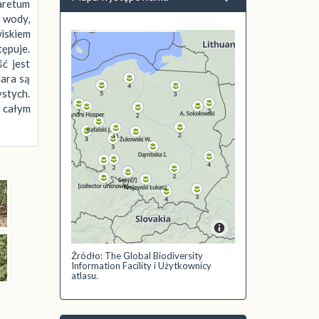
aretum
e wody,
iskiem
tępuje.
ć jest
hara są
stych.
 całym
Źródło: The Global Biodiversity
Information Facility i Użytkownicy
atlasu.