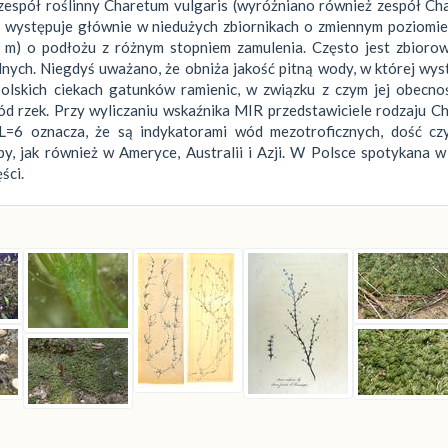
zespół roślinny Charetum vulgaris (wyróżniano również zespół Ch
en występuje głównie w niedużych zbiornikach o zmiennym poziomi
1 m) o podłożu z różnym stopniem zamulenia. Często jest zbiorow
ych. Niegdyś uważano, że obniża jakość pitną wody, w której wys
olskich ciekach gatunków ramienic, w związku z czym jej obecnoś
ód rzek. Przy wyliczaniu wskaźnika MIR przedstawiciele rodzaju C
 L=6 oznacza, że są indykatorami wód mezotroficznych, dość czy
, jak również w Ameryce, Australii i Azji. W Polsce spotykana w
ści.