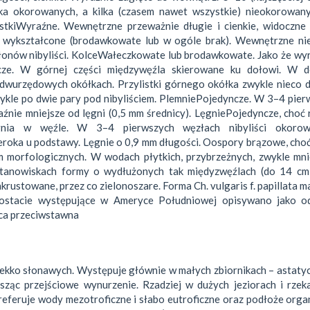
lka okorowanych, a kilka (czasem nawet wszystkie) nieokorowany
istkiWyraźne. Wewnętrzne przeważnie długie i cienkie, widoczne
j wykształcone (brodawkowate lub w ogóle brak). Wewnętrzne nie
członów nibyliści. KolceWałeczkowate lub brodawkowate. Jako że wy
ncze. W górnej części międzywęźla skierowane ku dołowi. W d
 dwurzędowych okółkach. Przylistki górnego okółka zwykle nieco 
kle po dwie pary pod nibyliściem. PlemniePojedyncze. W 3–4 pier
źnie mniejsze od lęgni (0,5 mm średnicy). LęgniePojedyncze, choć
gnia w węźle. W 3–4 pierwszych węzłach nibyliści okorow
roka u podstawy. Lęgnie o 0,9 mm długości. Oospory brązowe, cho
 morfologicznych. W wodach płytkich, przybrzeżnych, zwykle mnie
stanowiskach formy o wydłużonych tak międyzwęźlach (do 14 cm),
inkrustowane, przez co zielonoszare. Forma Ch. vulgaris f. papillata m
 Postacie występujące w Ameryce Południowej opisywano jako o
ca przeciwstawna
kko słonawych. Występuje głównie w małych zbiornikach – astatyc
osząc przejściowe wynurzenie. Rzadziej w dużych jeziorach i rze
Preferuje wody mezotroficzne i słabo eutroficzne oraz podłoże orga