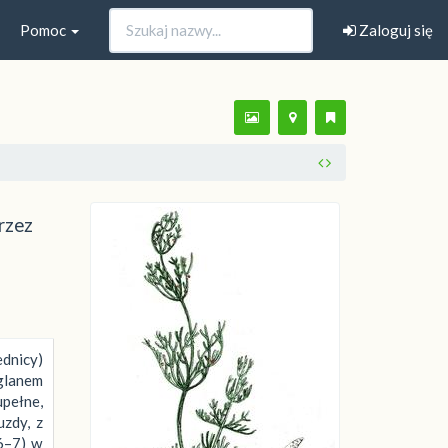
Pomoc
Zaloguj się
rzez
ednicy)
ęglanem
pełne,
uzdy, z
 6–7) w