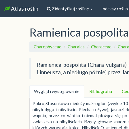
Atlas roślin
Zidentyfikuj roślinę
Indeksy roślin
Ramienica pospolita
Charophyceae
Charales
Characeae
Char
Ramienica pospolita (Chara vulgaris)
Linneusza, a niedługo później przez Ja
Wygląd i występowanie
Bibliografia
Cec
PokrójStosunkowo nieduży makroglon (zwykle 10–50
nibyłodyga i nibyliście. Plecha o żywej, jasnozi
wapnia, przez co wiotka i niemal płożąca się p
zwłaszcza na nibyliściach. Rzędy główne znaczni
których wyrastają kolce. NibyliścieO zmiennej dł