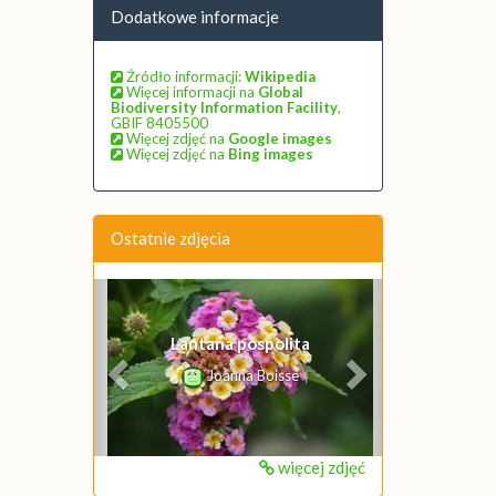
Dodatkowe informacje
Źródło informacji:
Wikipedia
Więcej informacji na
Global
Biodiversity Information Facility
,
GBIF 8405500
Więcej zdjęć na
Google images
Więcej zdjęć na
Bing images
Ostatnie zdjęcia
Poprzednie
Następne
Lantana pospolita
Joanna Boisse
więcej zdjęć