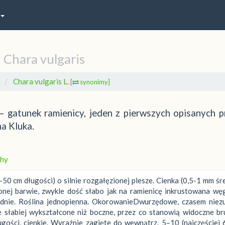
Chara vulgaris
a
Chara vulgaris L.
[
synonimy]
 – gatunek ramienicy, jeden z pierwszych opisanych p
na Kluka.
hy
 cm długości) o silnie rozgałęzionej plesze. Cienka (0,5-1 mm śr
elonej barwie, zwykle dość słabo jak na ramienicę inkrustowana w
o dnie. Roślina jednopienna. OkorowanieDwurzędowe, czasem niezu
e słabiej wykształcone niż boczne, przez co stanowią widoczne br
ugości, cienkie. Wyraźnie zagięte do wewnątrz. 5–10 (najczęściej