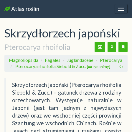
Atlas roślin
Nawi
Skrzydłorzech japoński
Pterocarya rhoifolia
Magnoliopsida
Fagales
Juglandaceae
Pterocarya
Pterocarya rhoifolia Siebold & Zucc.
[
synonimy]
Skrzydłorzech japoński (Pterocarya rhoifolia
Siebold & Zucc.) – gatunek drzewa z rodziny
orzechowatych. Występuje naturalnie w
Japonii (jest tam jednym z najwyższych
drzew) oraz we wschodniej części prowincji
Szantung we wschodnich Chinach. Rośnie w
lasach nad strumieniami i rzekami, często