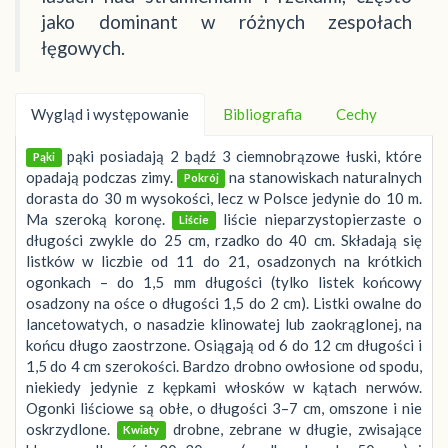
jako dominant w różnych zespołach
łęgowych.
Wygląd i występowanie
Bibliografia
Cechy
pąki posiadają 2 bądź 3 ciemnobrązowe łuski, które
Pąki
opadają podczas zimy.
na stanowiskach naturalnych
Pokrój
dorasta do 30 m wysokości, lecz w Polsce jedynie do 10 m.
Ma szeroką koronę.
liście nieparzystopierzaste o
Liście
długości zwykle do 25 cm, rzadko do 40 cm. Składają się
listków w liczbie od 11 do 21, osadzonych na krótkich
ogonkach – do 1,5 mm długości (tylko listek końcowy
osadzony na ośce o długości 1,5 do 2 cm). Listki owalne do
lancetowatych, o nasadzie klinowatej lub zaokrąglonej, na
końcu długo zaostrzone. Osiągają od 6 do 12 cm długości i
1,5 do 4 cm szerokości. Bardzo drobno owłosione od spodu,
niekiedy jedynie z kępkami włosków w kątach nerwów.
Ogonki liściowe są obłe, o długości 3–7 cm, omszone i nie
oskrzydlone.
drobne, zebrane w długie, zwisające
Kwiaty