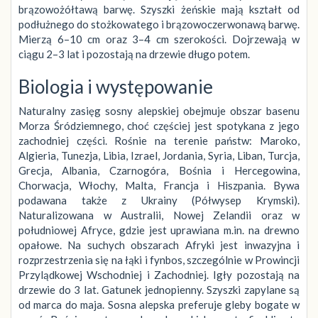
brązowożółtawą barwę. Szyszki żeńskie mają kształt od
podłużnego do stożkowatego i brązowoczerwonawą barwę.
Mierzą 6–10 cm oraz 3–4 cm szerokości. Dojrzewają w
ciągu 2–3 lat i pozostają na drzewie długo potem.
Biologia i występowanie
Naturalny zasięg sosny alepskiej obejmuje obszar basenu
Morza Śródziemnego, choć częściej jest spotykana z jego
zachodniej części. Rośnie na terenie państw: Maroko,
Algieria, Tunezja, Libia, Izrael, Jordania, Syria, Liban, Turcja,
Grecja, Albania, Czarnogóra, Bośnia i Hercegowina,
Chorwacja, Włochy, Malta, Francja i Hiszpania. Bywa
podawana także z Ukrainy (Półwysep Krymski).
Naturalizowana w Australii, Nowej Zelandii oraz w
południowej Afryce, gdzie jest uprawiana m.in. na drewno
opałowe. Na suchych obszarach Afryki jest inwazyjna i
rozprzestrzenia się na łąki i fynbos, szczególnie w Prowincji
Przylądkowej Wschodniej i Zachodniej. Igły pozostają na
drzewie do 3 lat. Gatunek jednopienny. Szyszki zapylane są
od marca do maja. Sosna alepska preferuje gleby bogate w