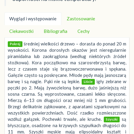
Wygląd i występowanie
Zastosowanie
Ciekawostki
Bibliografia
Cechy
średniej wielkości drzewo – dorasta do ponad 20 m
Pokrój
wysokości. Korona dorosłych okazów jest nieregularnie
piramidalna lub zaokrąglona (według niektórych źródeł
stożkowa). Kora początkowo ma szarosrebrzystą barwę,
lecz z czasem staje się brązowoczerwonawa i spękana.
Gałęzie często są poskręcane. Młode pędy mają jasnoszarą
barwę i są nagie. Pąki nie są lepkie.
igły zebrane w
Liście
pęczki po 2. Mają żywozieloną barwę, dużo jaśniejszą niż
sosna czarna. Są wyprostowane, czasami lekko skręcone.
Mierzą 6–13 cm długości oraz mniej niż 1 mm grubości.
Brzegi delikatnie ząbkowane, z aparatami szparkowymi na
wszystkich powierzchniach. Dość rzadko rozmieszczone
wzdłuż gałązek. Pochewki trwałe, ale kruche.
są
Szyszki
błyszczące, osadzone na krzywych szypułkach długości do
11 mm. Szyszki męskie mają elipsoidalny kształt i