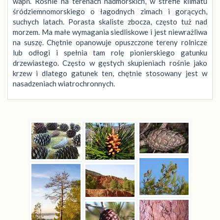
wapń. Rośnie na terenach nadmorskich, w strefie klimatu
śródziemnomorskiego o łagodnych zimach i gorących,
suchych latach. Porasta skaliste zbocza, często tuż nad
morzem. Ma małe wymagania siedliskowe i jest niewrażliwa
na suszę. Chętnie opanowuje opuszczone tereny rolnicze
lub odłogi i spełnia tam rolę pionierskiego gatunku
drzewiastego. Często w gęstych skupieniach rośnie jako
krzew i dlatego gatunek ten, chętnie stosowany jest w
nasadzeniach wiatrochronnych.