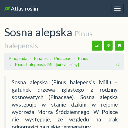
Atlas roślin
Nawi
Sosna alepska
Pinus
halepensis
Pinopsida
Pinales
Pinaceae
Pinus
Pinus halepensis Mill.
[
synonimy]
Sosna alepska (Pinus halepensis Mill.) –
gatunek drzewa iglastego z rodziny
sosnowatych (Pinaceae). Sosna alepska
występuje w stanie dzikim w rejonie
wybrzeża Morza Śródziemnego. W Polsce
nie występuje, ze względu na brak
odporności na niskie temperatury.