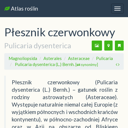
Atlas roślin
Nawi
Płesznik czerwonkowy
Pulicaria dysenterica
Magnoliopsida
Asterales
Asteraceae
Pulicaria
Pulicaria dysenterica (L.) Bernh.
[
synonimy]
Płesznik czerwonkowy (Pulicaria
dysenterica (L.) Bernh.) – gatunek roślin z
rodziny astrowatych (Asteraceae).
Występuje naturalnie niemal całej Europie (z
wyjątkiem północnych i wschodnich krańców
kontynentu), w północno-zachodniej Afryce
oraz w Azji na obszarze od Bliskiego