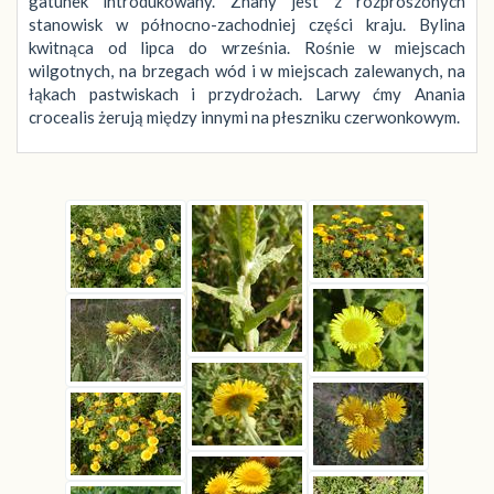
gatunek introdukowany. Znany jest z rozproszonych
stanowisk w północno-zachodniej części kraju. Bylina
kwitnąca od lipca do września. Rośnie w miejscach
wilgotnych, na brzegach wód i w miejscach zalewanych, na
łąkach pastwiskach i przydrożach. Larwy ćmy Anania
crocealis żerują między innymi na płeszniku czerwonkowym.