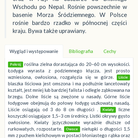
Wschodu po Nepal. Rośnie powszechnie w
basenie Morza Śródziemnego. W Polsce
rośnie bardzo rzadko w północnej części
kraju. Bywa także uprawiany.
Wygląd i występowanie
Bibliografia
Cechy
roślina zielna dorastająca do 20–60 cm wysokości.
Pokrój
Łodyga wyrasta z podziemnego kłącza, jest prosto
wzniesiona, owłosiona, rozgałęzia się w górze.
Liście
blaszka liściowa jest omszona i ma podłużnie lancetowaty
kształt, jest mniej lub bardziej falista i odlegle ząbkowana na
brzegu. Dolne liście są zwężone u nasady. Górne liście
łodygowe obejmują do połowy łodygę uszkowatą nasadą.
Liście osiągają od 3 do 8 cm długości .
liczne
Kwiaty
koszyczki osiągające 1,5–3 cm średnicy. Listki okrywy gęsto
owłosione. Kwiaty języczkowate wyraźnie dłuższe od
rurkowatych, rozpostarte.
niełupki o długości 1,5
Owoce
mm z puchem kielichowym w postaci błoniastego rąbka oraz