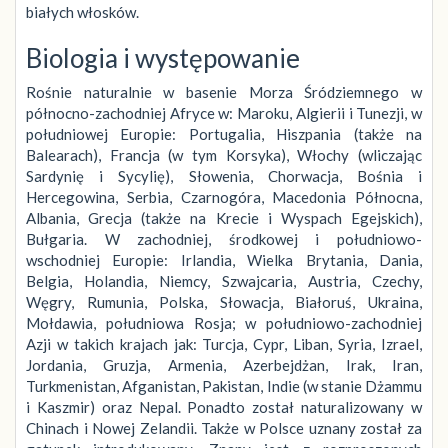
białych włosków.
Biologia i występowanie
Rośnie naturalnie w basenie Morza Śródziemnego w
północno-zachodniej Afryce w: Maroku, Algierii i Tunezji, w
południowej Europie: Portugalia, Hiszpania (także na
Balearach), Francja (w tym Korsyka), Włochy (wliczając
Sardynię i Sycylię), Słowenia, Chorwacja, Bośnia i
Hercegowina, Serbia, Czarnogóra, Macedonia Północna,
Albania, Grecja (także na Krecie i Wyspach Egejskich),
Bułgaria. W zachodniej, środkowej i południowo-
wschodniej Europie: Irlandia, Wielka Brytania, Dania,
Belgia, Holandia, Niemcy, Szwajcaria, Austria, Czechy,
Węgry, Rumunia, Polska, Słowacja, Białoruś, Ukraina,
Mołdawia, południowa Rosja; w południowo-zachodniej
Azji w takich krajach jak: Turcja, Cypr, Liban, Syria, Izrael,
Jordania, Gruzja, Armenia, Azerbejdżan, Irak, Iran,
Turkmenistan, Afganistan, Pakistan, Indie (w stanie Dżammu
i Kaszmir) oraz Nepal. Ponadto został naturalizowany w
Chinach i Nowej Zelandii. Także w Polsce uznany został za